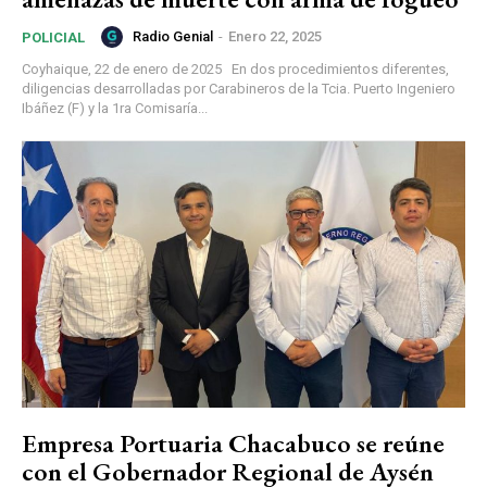
Radio Genial
-
Enero 22, 2025
POLICIAL
Coyhaique, 22 de enero de 2025 En dos procedimientos diferentes,
diligencias desarrolladas por Carabineros de la Tcia. Puerto Ingeniero
Ibáñez (F) y la 1ra Comisaría...
Empresa Portuaria Chacabuco se reúne
con el Gobernador Regional de Aysén