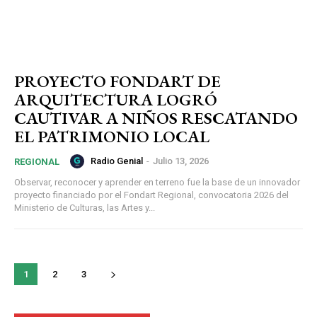
PROYECTO FONDART DE
ARQUITECTURA LOGRÓ
CAUTIVAR A NIÑOS RESCATANDO
EL PATRIMONIO LOCAL
Radio Genial
-
Julio 13, 2026
REGIONAL
Observar, reconocer y aprender en terreno fue la base de un innovador
proyecto financiado por el Fondart Regional, convocatoria 2026 del
Ministerio de Culturas, las Artes y...
1
2
3