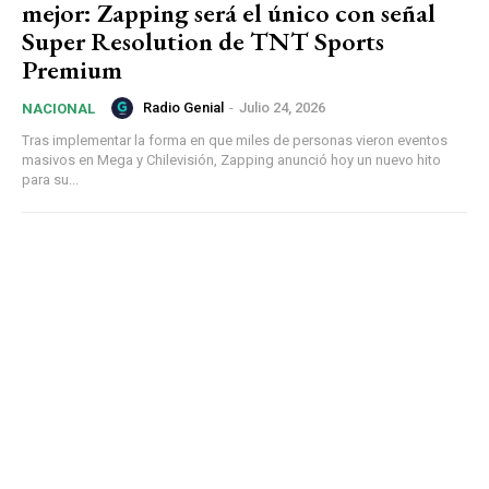
mejor: Zapping será el único con señal
Super Resolution de TNT Sports
Premium
Radio Genial
-
Julio 24, 2026
NACIONAL
Tras implementar la forma en que miles de personas vieron eventos
masivos en Mega y Chilevisión, Zapping anunció hoy un nuevo hito
para su...