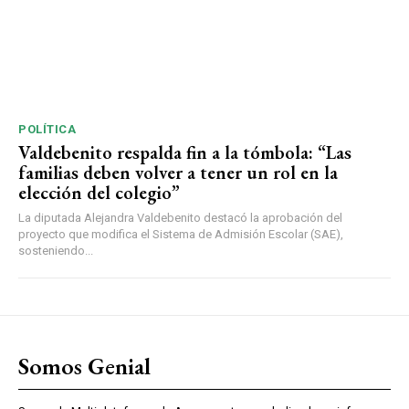
POLÍTICA
Valdebenito respalda fin a la tómbola: “Las
familias deben volver a tener un rol en la
elección del colegio”
La diputada Alejandra Valdebenito destacó la aprobación del
proyecto que modifica el Sistema de Admisión Escolar (SAE),
sosteniendo...
Somos Genial