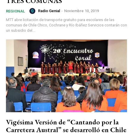
TRES COMUNAS
Radio Genial
-
Noviembre 10, 2019
REGIONAL
MTT abre licitación de transporte gratuito para escolares de las
comunas de Chile Chico, Cochrane y Río Ibáñez Servicios contarán con
un subsidio del...
Vigésima Versión de “Cantando por la
Carretera Austral” se desarrolló en Chile