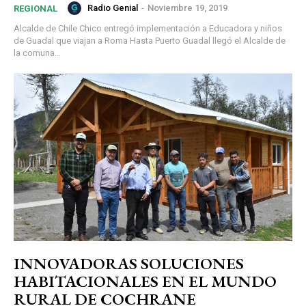
Radio Genial
-
Noviembre 19, 2019
REGIONAL
Alcalde de Chile Chico entregó implementación a Educadora y niños
de Guadal que viajan a Roma Hasta Puerto Guadal llegó el Alcalde de
la comuna...
INNOVADORAS SOLUCIONES
HABITACIONALES EN EL MUNDO
RURAL DE COCHRANE