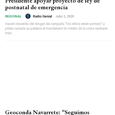
Presidente apoyar proyecto de ley de
postnatal de emergencia
Radio Genial
-
Julio 2, 2020
REGIONAL
Hacen recuerdo del slogan de campaña “los niños están primero” y
piden cumpla su palabra el mandatario En medio de la crisis sanitaria
más...
Geoconda Navarrete: “Seguimos