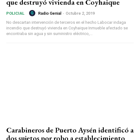
que destruyó vivienda en Coyhaique
Radio Genial
-
Octubre 2, 2019
POLICIAL
No descartan intervención de terceros en el hecho Labocar indaga
incendio que destruyó vivienda en Coyhaique Inmueble afectado se
encontraba sin agua y sin suministro eléctrico,...
Carabineros de Puerto Aysén identificó a
dos sujetos por robo a establecimiento