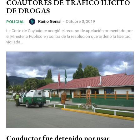
COAUTORES DE TRÁFICO ILÍCITO
DE DROGAS
Radio Genial
-
Octubre 3, 2019
POLICIAL
La Corte de Coyhaique acogió el recurso de apelación presentado por
el Ministerio Público en contra de la resolución que ordenó la libertad
vigilada...
Conductor fue detenido por usar