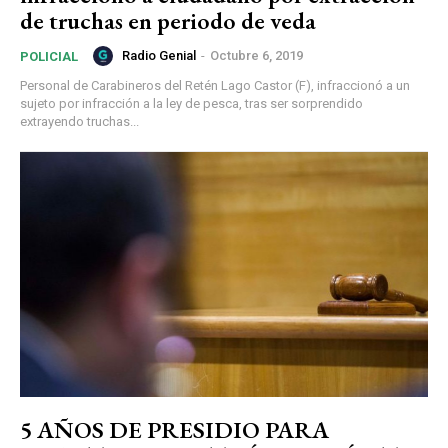
de truchas en periodo de veda
Radio Genial
-
Octubre 6, 2019
POLICIAL
Personal de Carabineros del Retén Lago Castor (F), infraccionó a un
sujeto por infracción a la ley de pesca, tras ser sorprendido
extrayendo truchas...
5 AÑOS DE PRESIDIO PARA