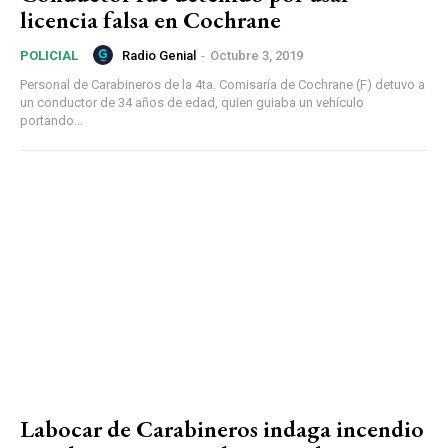
licencia falsa en Cochrane
Radio Genial
-
Octubre 3, 2019
POLICIAL
Personal de Carabineros de la 4ta. Comisaría de Cochrane (F) detuvo a
un conductor de 34 años de edad, quien guiaba un vehículo
portando...
Labocar de Carabineros indaga incendio