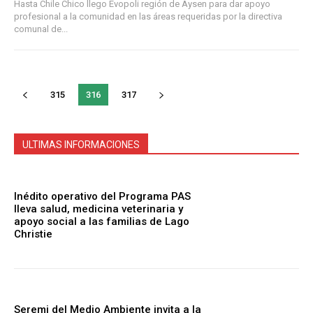
Hasta Chile Chico llego Evopoli región de Aysen para dar apoyo
profesional a la comunidad en las áreas requeridas por la directiva
comunal de...
315
316
317
ULTIMAS INFORMACIONES
Inédito operativo del Programa PAS
lleva salud, medicina veterinaria y
apoyo social a las familias de Lago
Christie
Seremi del Medio Ambiente invita a la