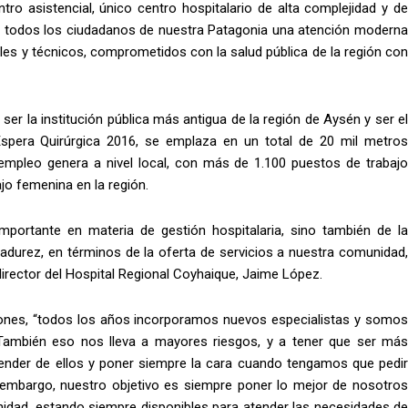
tro asistencial, único centro hospitalario de alta complejidad y de
 a todos los ciudadanos de nuestra Patagonia una atención moderna
ales y técnicos, comprometidos con la salud pública de la región con
er la institución pública más antigua de la región de Aysén y ser el
 Espera Quirúrgica 2016, se emplaza en un total de 20 mil metros
empleo genera a nivel local, con más de 1.100 puestos de trabajo
jo femenina en la región.
portante en materia de gestión hospitalaria, sino también de la
durez, en términos de la oferta de servicios a nuestra comunidad,
director del Hospital Regional Coyhaique, Jaime López.
aciones, “todos los años incorporamos nuevos especialistas y somos
También eso nos lleva a mayores riesgos, y a tener que ser más
render de ellos y poner siempre la cara cuando tengamos que pedir
 embargo, nuestro objetivo es siempre poner lo mejor de nosotros
nidad, estando siempre disponibles para atender las necesidades de