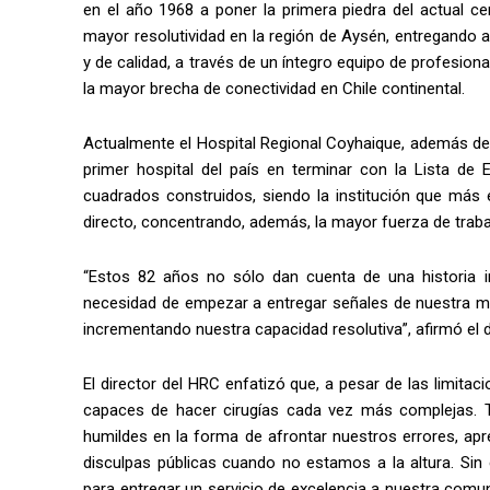
en el año 1968 a poner la primera piedra del actual cen
mayor resolutividad en la región de Aysén, entregando
y de calidad, a través de un íntegro equipo de profesion
la mayor brecha de conectividad en Chile continental.
Actualmente el Hospital Regional Coyhaique, además de s
primer hospital del país en terminar con la Lista de
cuadrados construidos, siendo la institución que más 
directo, concentrando, además, la mayor fuerza de traba
“Estos 82 años no sólo dan cuenta de una historia im
necesidad de empezar a entregar señales de nuestra ma
incrementando nuestra capacidad resolutiva”, afirmó el 
El director del HRC enfatizó que, a pesar de las limit
capaces de hacer cirugías cada vez más complejas. 
humildes en la forma de afrontar nuestros errores, ap
disculpas públicas cuando no estamos a la altura. Sin
para entregar un servicio de excelencia a nuestra comu