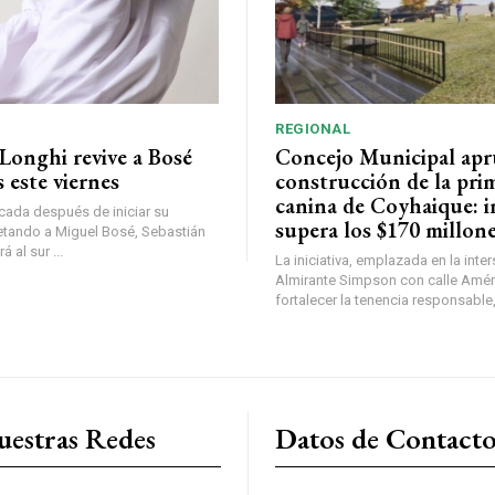
REGIONAL
Longhi revive a Bosé
Concejo Municipal ap
 este viernes
construcción de la pri
canina de Coyhaique: i
ada después de iniciar su
supera los $170 millon
etando a Miguel Bosé, Sebastián
 al sur ...
La iniciativa, emplazada en la inte
Almirante Simpson con calle Amér
fortalecer la tenencia responsable,
uestras Redes
Datos de Contact