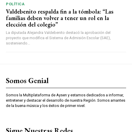
POLÍTICA
Valdebenito respalda fin a la tómbola: “Las
familias deben volver a tener un rol en la
elección del colegio”
La diputada Alejandra Valdebenito destacó la aprobación del
proyecto que modifica el Sistema de Admisión Escolar (SAE),
sosteniendo...
Somos Genial
Somos la Multiplataforma de Aysen y estamos dedicados a informar,
entretener y destacar el desarrollo de nuestra Región. Somos amantes
de la buena música y los éxitos de primer nivel.
Sigue Nuestras Redes