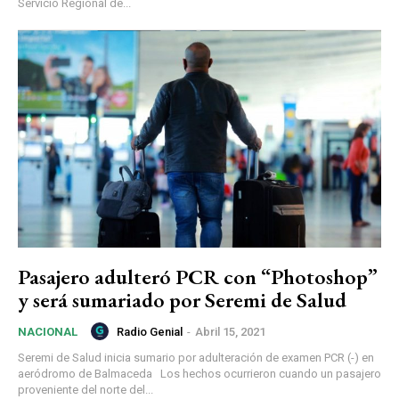
Servicio Regional de...
Pasajero adulteró PCR con “Photoshop”
y será sumariado por Seremi de Salud
Radio Genial
-
Abril 15, 2021
NACIONAL
Seremi de Salud inicia sumario por adulteración de examen PCR (-) en
aeródromo de Balmaceda Los hechos ocurrieron cuando un pasajero
proveniente del norte del...