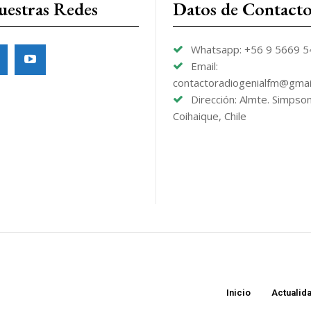
uestras Redes
Datos de Contact
Whatsapp: +56 9 5669 
Email:
contactoradiogenialfm@gmai
Dirección: Almte. Simpso
Coihaique, Chile
Inicio
Actualid