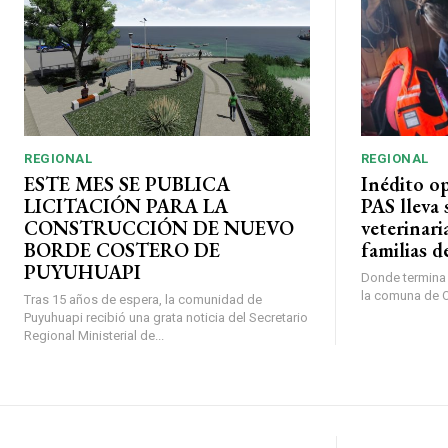
REGIONAL
REGIONAL
ESTE MES SE PUBLICA
Inédito o
LICITACIÓN PARA LA
PAS lleva 
CONSTRUCCIÓN DE NUEVO
veterinari
BORDE COSTERO DE
familias d
PUYUHUAPI
Donde termina l
la comuna de O’
Tras 15 años de espera, la comunidad de
Puyuhuapi recibió una grata noticia del Secretario
Regional Ministerial de...