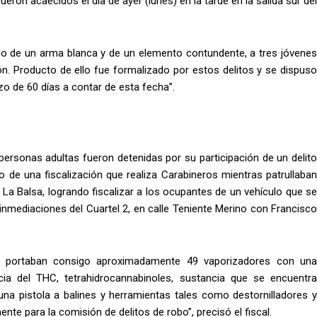
eron acaecidos el día de ayer (lunes) en la tarde en la salida sur del
nido de un arma blanca y de un elemento contundente, a tres jóvenes
ón. Producto de ello fue formalizado por estos delitos y se dispuso
azo de 60 días a contar de esta fecha”.
personas adultas fueron detenidas por su participación de un delito
co de una fiscalización que realiza Carabineros mientras patrullaban
n La Balsa, logrando fiscalizar a los ocupantes de un vehículo que se
as inmediaciones del Cuartel 2, en calle Teniente Merino con Francisco
s portaban consigo aproximadamente 49 vaporizadores con una
cia del THC, tetrahidrocannabinoles, sustancia que se encuentra
una pistola a balines y herramientas tales como destornilladores y
te para la comisión de delitos de robo”, precisó el fiscal.