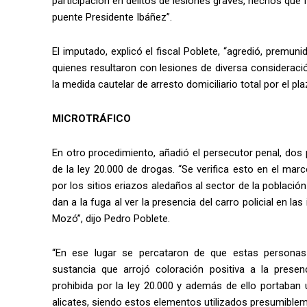
participación en delitos de lesiones graves, hechos que fu
puente Presidente Ibáñez”.
El imputado, explicó el fiscal Poblete, “agredió, premu
quienes resultaron con lesiones de diversa consideraci
la medida cautelar de arresto domiciliario total por el pl
MICROTRÁFICO
En otro procedimiento, añadió el persecutor penal, dos 
de la ley 20.000 de drogas. “Se verifica esto en el mar
por los sitios eriazos aledaños al sector de la població
dan a la fuga al ver la presencia del carro policial en l
Mozó”, dijo Pedro Poblete.
“En ese lugar se percataron de que estas persona
sustancia que arrojó coloración positiva a la presen
prohibida por la ley 20.000 y además de ello portaban 
alicates, siendo estos elementos utilizados presumiblemen