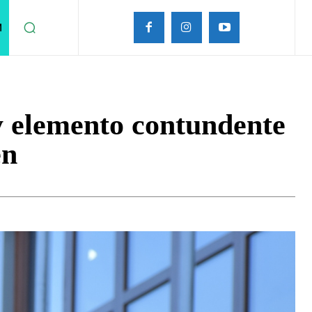
M
y elemento contundente
én