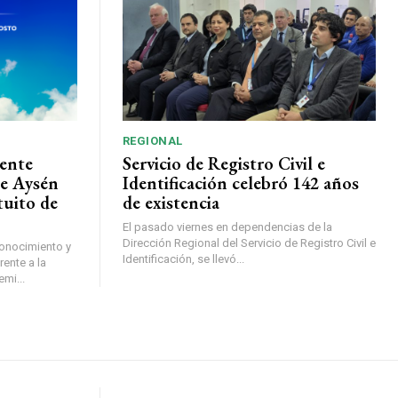
REGIONAL
ente
Servicio de Registro Civil e
de Aysén
Identificación celebró 142 años
tuito de
de existencia
El pasado viernes en dependencias de la
Dirección Regional del Servicio de Registro Civil e
conocimiento y
Identificación, se llevó...
ente a la
mi...