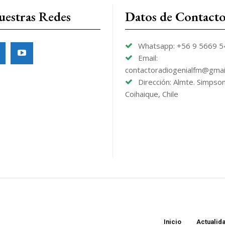
uestras Redes
Datos de Contact
Whatsapp: +56 9 5669 
Email:
contactoradiogenialfm@gmai
Dirección: Almte. Simpso
Coihaique, Chile
Inicio
Actualid