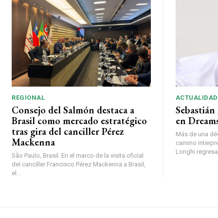
REGIONAL
ACTUALIDAD
Consejo del Salmón destaca a
Sebastián 
Brasil como mercado estratégico
en Dreams
tras gira del canciller Pérez
Más de una déc
Mackenna
camino interpr
Longhi regresará
São Paulo, Brasil. En el marco de la visita oficial
del canciller Francisco Pérez Mackenna a Brasil,
el...