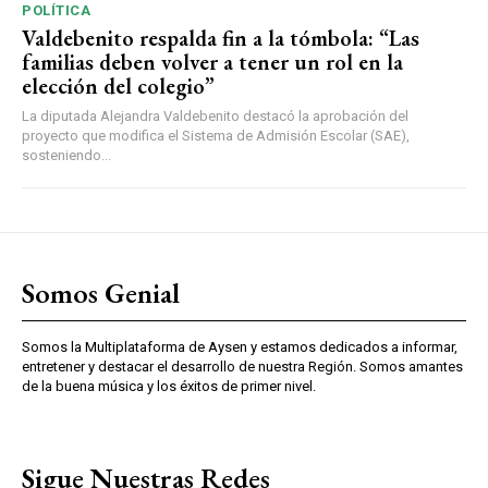
POLÍTICA
Valdebenito respalda fin a la tómbola: “Las
familias deben volver a tener un rol en la
elección del colegio”
La diputada Alejandra Valdebenito destacó la aprobación del
proyecto que modifica el Sistema de Admisión Escolar (SAE),
sosteniendo...
Somos Genial
Somos la Multiplataforma de Aysen y estamos dedicados a informar,
entretener y destacar el desarrollo de nuestra Región. Somos amantes
de la buena música y los éxitos de primer nivel.
Sigue Nuestras Redes