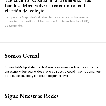
Valdebenito respalda fin a la tómbola: “Las
familias deben volver a tener un rol en la
elección del colegio”
La diputada Alejandra Valdebenito destacó la aprobación del
proyecto que modifica el Sistema de Admisión Escolar (SAE),
sosteniendo...
Somos Genial
Somos la Multiplataforma de Aysen y estamos dedicados a informar,
entretener y destacar el desarrollo de nuestra Región. Somos amantes
de la buena música y los éxitos de primer nivel.
Sigue Nuestras Redes