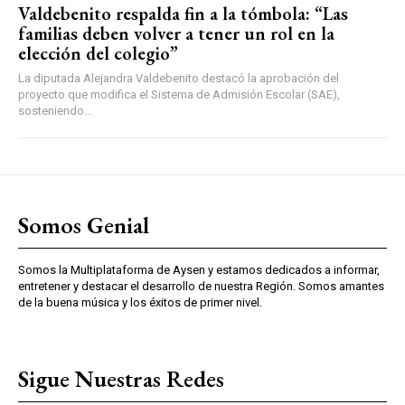
Valdebenito respalda fin a la tómbola: “Las
familias deben volver a tener un rol en la
elección del colegio”
La diputada Alejandra Valdebenito destacó la aprobación del
proyecto que modifica el Sistema de Admisión Escolar (SAE),
sosteniendo...
Somos Genial
Somos la Multiplataforma de Aysen y estamos dedicados a informar,
entretener y destacar el desarrollo de nuestra Región. Somos amantes
de la buena música y los éxitos de primer nivel.
Sigue Nuestras Redes