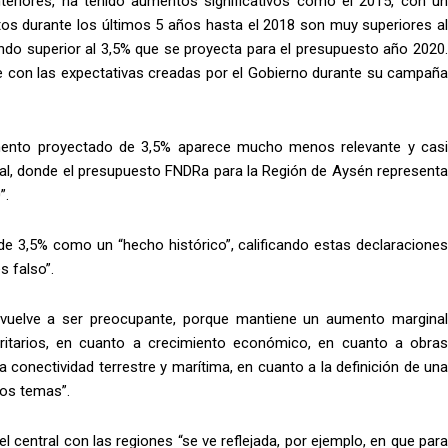
eriores, ha tenido aumentos significativos como el 2015, con un
tos durante los últimos 5 años hasta el 2018 son muy superiores al
endo superior al 3,5% que se proyecta para el presupuesto año 2020.
e con las expectativas creadas por el Gobierno durante su campaña
mento proyectado de 3,5% aparece mucho menos relevante y casi
al, donde el presupuesto FNDRa para la Región de Aysén representa
”.
de 3,5% como un “hecho histórico”, calificando estas declaraciones
s falso”.
“vuelve a ser preocupante, porque mantiene un aumento marginal
oritarios, en cuanto a crecimiento económico, en cuanto a obras
 conectividad terrestre y marítima, en cuanto a la definición de una
ros temas”.
el central con las regiones “se ve reflejada, por ejemplo, en que para