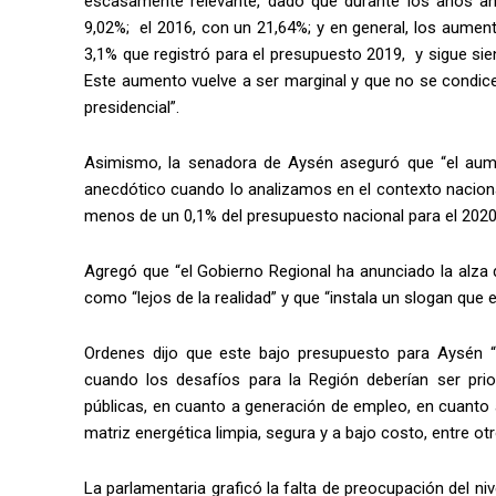
escasamente relevante, dado que durante los años ant
9,02%; el 2016, con un 21,64%; y en general, los aumen
3,1% que registró para el presupuesto 2019, y sigue si
Este aumento vuelve a ser marginal y que no se condic
presidencial”.
Asimismo, la senadora de Aysén aseguró que “el au
anecdótico cuando lo analizamos en el contexto nacion
menos de un 0,1% del presupuesto nacional para el 2020
Agregó que “el Gobierno Regional ha anunciado la alza 
como “lejos de la realidad” y que “instala un slogan que e
Ordenes dijo que este bajo presupuesto para Aysén 
cuando los desafíos para la Región deberían ser pri
públicas, en cuanto a generación de empleo, en cuanto a
matriz energética limpia, segura y a bajo costo, entre ot
La parlamentaria graficó la falta de preocupación del niv