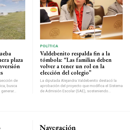
POLÍTICA
rueba
Valdebenito respalda fin a la
mera plaza
tómbola: “Las familias deben
nversión
volver a tener un rol en la
es
elección del colegio”
rsección de
La diputada Alejandra Valdebenito destacó la
ica, busca
aprobación del proyecto que modifica el Sistema
 generar...
de Admisión Escolar (SAE), sosteniendo...
o
Navegación