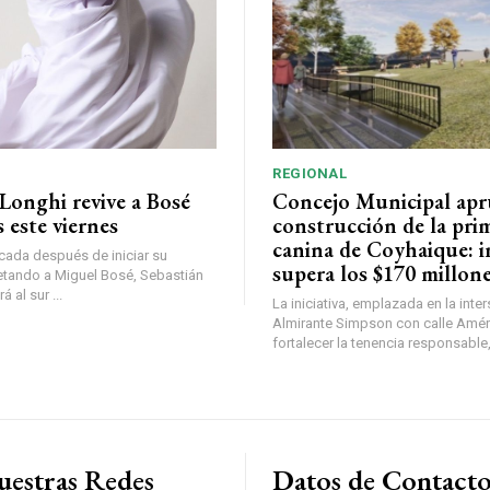
REGIONAL
Longhi revive a Bosé
Concejo Municipal ap
 este viernes
construcción de la pri
canina de Coyhaique: i
ada después de iniciar su
supera los $170 millon
etando a Miguel Bosé, Sebastián
 al sur ...
La iniciativa, emplazada en la inte
Almirante Simpson con calle Amér
fortalecer la tenencia responsable,
uestras Redes
Datos de Contact