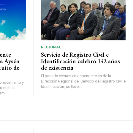
REGIONAL
ente
Servicio de Registro Civil e
de Aysén
Identificación celebró 142 años
tuito de
de existencia
El pasado viernes en dependencias de la
Dirección Regional del Servicio de Registro Civil e
conocimiento y
Identificación, se llevó...
ente a la
mi...