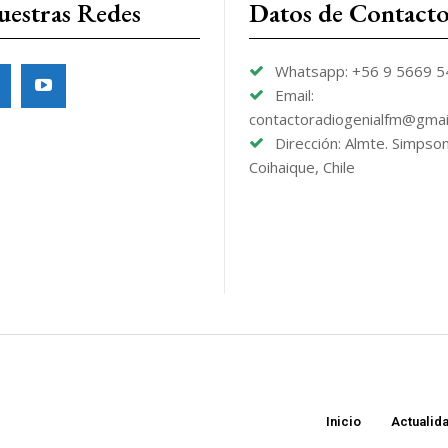
uestras Redes
Datos de Contact
Whatsapp: +56 9 5669 
Email:
contactoradiogenialfm@gmai
Dirección: Almte. Simpso
Coihaique, Chile
Inicio
Actualid