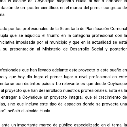
na el alcalde de Coyhaique Alejandro Huala al dar a conocer la
ntación de un poster científico, en el marco del primer congreso de
na.
izado por los profesionales de la Secretaría de Planificación Comunal
upla que se adjudicó el triunfo en la categoría profesional con la
niciativa impulsada por el municipio y que en la actualidad se está
a su presentación al Ministerio de Desarrollo Social y posterior
profesionales que han llevado adelante este proyecto o este sueño en
 y que hoy día logra el primer lugar a nivel profesional en este
sentarse con distintos países. Lo relevante es que desde Coyhaique
al proyecto que han desarrollado nuestros profesionales. Esta es la
entregar a Coyhaique un proyecto integral, que el crecimiento de
ndas, sino que incluya este tipo de espacios donde se proyecta una
r”, señaló el alcalde Huala.
 ante un importante marco de público especializado en el tema, la