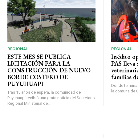
REGIONAL
REGIONAL
ESTE MES SE PUBLICA
Inédito o
LICITACIÓN PARA LA
PAS lleva 
CONSTRUCCIÓN DE NUEVO
veterinari
BORDE COSTERO DE
familias d
PUYUHUAPI
Donde termina l
la comuna de O’
Tras 15 años de espera, la comunidad de
Puyuhuapi recibió una grata noticia del Secretario
Regional Ministerial de...