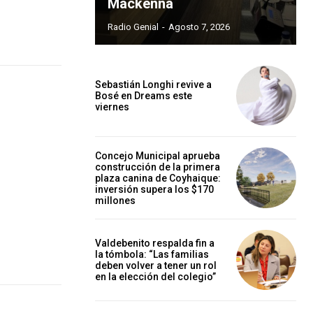
Mackenna
Radio Genial
-
Agosto 7, 2026
Sebastián Longhi revive a
Bosé en Dreams este
viernes
Concejo Municipal aprueba
construcción de la primera
plaza canina de Coyhaique:
inversión supera los $170
millones
Valdebenito respalda fin a
la tómbola: “Las familias
deben volver a tener un rol
en la elección del colegio”