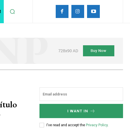
M
ítulo
o
I WANT IN
I've read and accept the
Privacy Policy
.