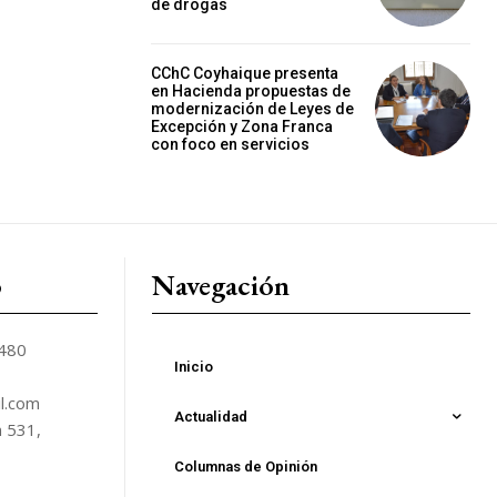
de drogas
CChC Coyhaique presenta
en Hacienda propuestas de
modernización de Leyes de
Excepción y Zona Franca
con foco en servicios
o
Navegación
5480
Inicio
l.com
Actualidad
n 531,
Columnas de Opinión