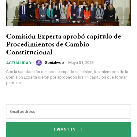
Comisión Experta aprobó capítulo de
Procedimientos de Cambio
Constitucional
Genialweb
-
Mayo 31, 2023
ACTUALIDAD
Con la satisfacción de haber cumplido su misión, los miembros de la
Comisión Experta dieron por aprobados los 14 capítulos que forman
parte de...
I WANT IN