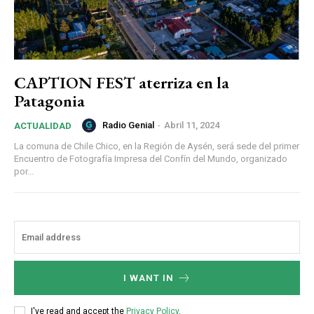
CAPTION FEST aterriza en la
Patagonia
Radio Genial
-
Abril 11, 2024
ACTUALIDAD
La comuna de Chile Chico, en la Región de Aysén, será sede del primer
Encuentro de Fotografía Impresa del Confín del Mundo, organizado
por...
I WANT IN
I've read and accept the
Privacy Policy
.