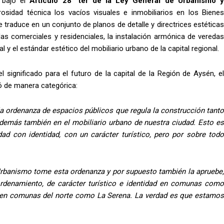
 bajo el
Artículo 28° ter de la Ley General de Urbanismo 
osidad técnica los vacíos visuales e inmobiliarios en los Biene
 traduce en un conjunto de planos de detalle y directrices estéticas
as comerciales y residenciales, la instalación armónica de veredas
y el estándar estético del mobiliario urbano de la capital regional.
 significado para el futuro de la capital de la Región de Aysén, el
ó de manera categórica:
la ordenanza de espacios públicos que regula la construcción tanto
demás también en el mobiliario urbano de nuestra ciudad. Esto es
d con identidad, con un carácter turístico, pero por sobre todo
 Urbanismo tome esta ordenanza y por supuesto también la apruebe,
ordenamiento, de carácter turístico e identidad en comunas como
en comunas del norte como La Serena. La verdad es que estamos