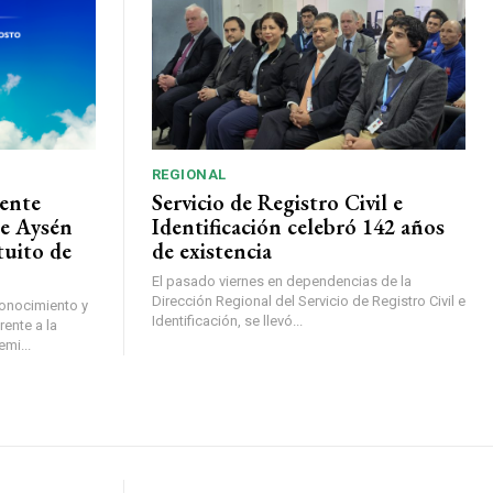
REGIONAL
ente
Servicio de Registro Civil e
de Aysén
Identificación celebró 142 años
tuito de
de existencia
El pasado viernes en dependencias de la
Dirección Regional del Servicio de Registro Civil e
conocimiento y
Identificación, se llevó...
ente a la
mi...