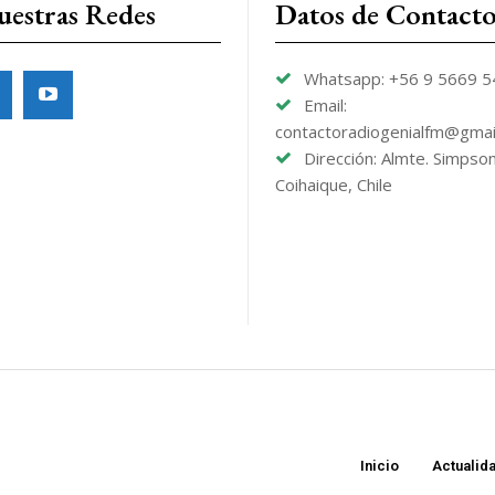
uestras Redes
Datos de Contact
Whatsapp: +56 9 5669 
Email:
contactoradiogenialfm@gmai
Dirección: Almte. Simpso
Coihaique, Chile
Inicio
Actualid