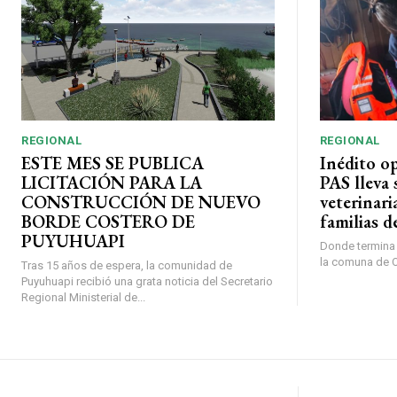
REGIONAL
REGIONAL
ESTE MES SE PUBLICA
Inédito o
LICITACIÓN PARA LA
PAS lleva 
CONSTRUCCIÓN DE NUEVO
veterinari
BORDE COSTERO DE
familias d
PUYUHUAPI
Donde termina l
la comuna de O’
Tras 15 años de espera, la comunidad de
Puyuhuapi recibió una grata noticia del Secretario
Regional Ministerial de...