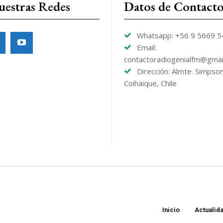
uestras Redes
Datos de Contact
Whatsapp: +56 9 5669 
Email:
contactoradiogenialfm@gmai
Dirección: Almte. Simpso
Coihaique, Chile
Inicio
Actualid