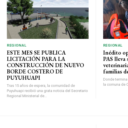
REGIONAL
REGIONAL
ESTE MES SE PUBLICA
Inédito o
LICITACIÓN PARA LA
PAS lleva 
CONSTRUCCIÓN DE NUEVO
veterinari
BORDE COSTERO DE
familias d
PUYUHUAPI
Donde termina l
la comuna de O’
Tras 15 años de espera, la comunidad de
Puyuhuapi recibió una grata noticia del Secretario
Regional Ministerial de...