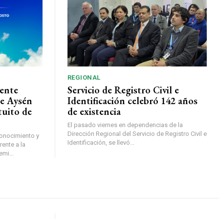
REGIONAL
ente
Servicio de Registro Civil e
de Aysén
Identificación celebró 142 años
tuito de
de existencia
El pasado viernes en dependencias de la
Dirección Regional del Servicio de Registro Civil e
conocimiento y
Identificación, se llevó...
ente a la
mi...