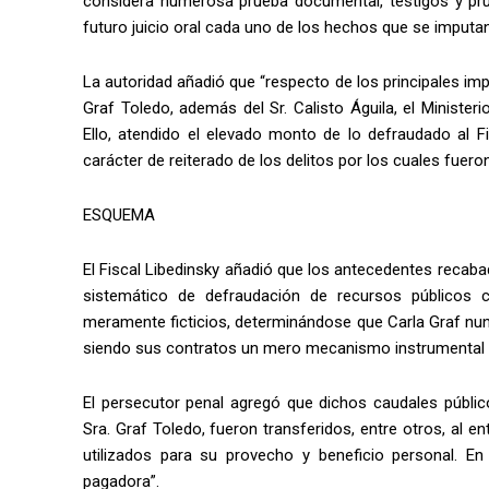
considera numerosa prueba documental, testigos y prueba
futuro juicio oral cada uno de los hechos que se imputa
La autoridad añadió que “respecto de los principales i
Graf Toledo, además del Sr. Calisto Águila, el Ministe
Ello, atendido el elevado monto de lo defraudado al F
carácter de reiterado de los delitos por los cuales fuer
ESQUEMA
El Fiscal Libedinsky añadió que los antecedentes recab
sistemático de defraudación de recursos públicos c
meramente ficticios, determinándose que Carla Graf nunca
siendo sus contratos un mero mecanismo instrumental pa
El persecutor penal agregó que dichos caudales públi
Sra. Graf Toledo, fueron transferidos, entre otros, al 
utilizados para su provecho y beneficio personal. E
pagadora”.