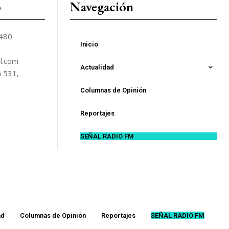
o
Navegación
5480
Inicio
l.com
Actualidad
n 531,
Columnas de Opinión
Reportajes
SEÑAL RADIO FM
ad
Columnas de Opinión
Reportajes
SEÑAL RADIO FM