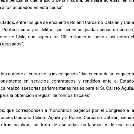
 pericial la que, a juicio de la Fiscalía, permitirá acreditar en un
n a los acusados en esta causa”.
mputados, entre los que se encuentra Roland Cárcamo Catalán y Carla
rio Público acusó por delitos que tienen asignadas penas de crimen.
isco de Chile, que supera los 100 millones de pesos, así como el
on acusados”.
ados durante el curso de la investigación “dan cuenta de un esquema
onsistente en servicios contratados y rendidos ante el Estado
 realizó asesorías parlamentarias reales para el Sr. Calisto Águila,
ra la obtención irregular de fondos fiscales”.
cos, que corresponden a “honorarios pagados por el Congreso a la
entonces Diputado Calisto Águila y a Roland Cárcamo Catalán, siendo
n otras palabras, se trata de asesorías fantasmas y de una caja