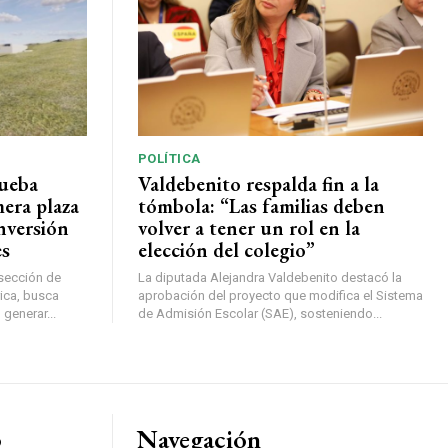
POLÍTICA
rueba
Valdebenito respalda fin a la
mera plaza
tómbola: “Las familias deben
nversión
volver a tener un rol en la
es
elección del colegio”
rsección de
La diputada Alejandra Valdebenito destacó la
ica, busca
aprobación del proyecto que modifica el Sistema
 generar...
de Admisión Escolar (SAE), sosteniendo...
o
Navegación