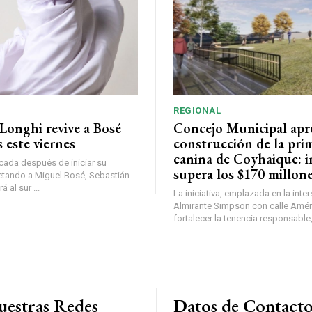
REGIONAL
Longhi revive a Bosé
Concejo Municipal ap
 este viernes
construcción de la pri
canina de Coyhaique: i
ada después de iniciar su
supera los $170 millon
etando a Miguel Bosé, Sebastián
 al sur ...
La iniciativa, emplazada en la inte
Almirante Simpson con calle Amér
fortalecer la tenencia responsable,
uestras Redes
Datos de Contact