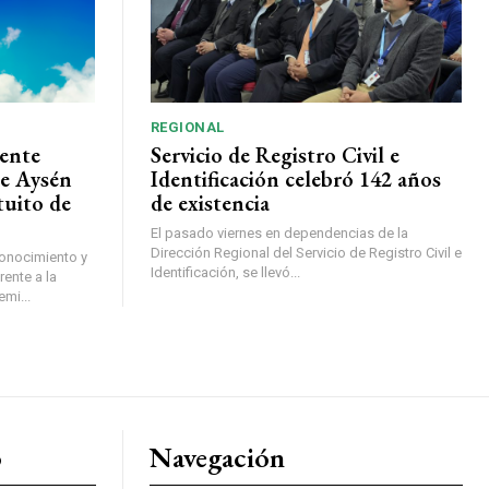
REGIONAL
ente
Servicio de Registro Civil e
de Aysén
Identificación celebró 142 años
tuito de
de existencia
El pasado viernes en dependencias de la
Dirección Regional del Servicio de Registro Civil e
conocimiento y
Identificación, se llevó...
ente a la
mi...
o
Navegación