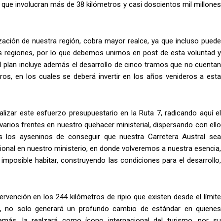
 que involucran más de 38 kilómetros y casi doscientos mil millones
ización de nuestra región, cobra mayor realce, ya que incluso puede
tras regiones, por lo que debemos unirnos en post de esta voluntad y
el plan incluye además el desarrollo de cinco tramos que no cuentan
ros, en los cuales se deberá invertir en los años venideros a esta
alizar este esfuerzo presupuestario en la Ruta 7, radicando aquí el
varios frentes en nuestro quehacer ministerial, dispersando con ello
s los ayseninos de conseguir que nuestra Carretera Austral sea
cional en nuestro ministerio, en donde volveremos a nuestra esencia,
 imposible habitar, construyendo las condiciones para el desarrollo,
ervención en los 244 kilómetros de ripio que existen desde el límite
ne, no solo generará un profundo cambio de estándar en quienes
demás, la realzará como ícono internacional del turismo, por su