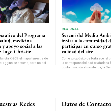
REGIONAL
perativo del Programa
Seremi del Medio Ambi
salud, medicina
invita a la comunidad 
a y apoyo social a las
participar en curso gra
e Lago Christie
calidad del aire
a ruta X-905, el mapa terrestre de
Con el propósito de fortalecer el 
Higgins se detiene, pero no así...
la corresponsabilidad ciudadana fr
contaminación atmosférica, la Sere
uestras Redes
Datos de Contact