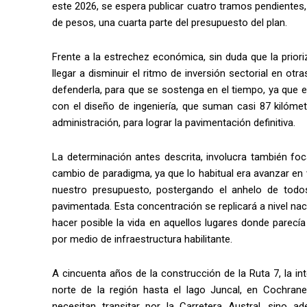
este 2026, se espera publicar cuatro tramos pendientes,
de pesos, una cuarta parte del presupuesto del plan.
Frente a la estrechez económica, sin duda que la prior
llegar a disminuir el ritmo de inversión sectorial en o
defenderla, para que se sostenga en el tiempo, ya que 
con el diseño de ingeniería, que suman casi 87 kilómet
administración, para lograr la pavimentación definitiva.
La determinación antes descrita, involucra también foc
cambio de paradigma, ya que lo habitual era avanzar en 
nuestro presupuesto, postergando el anhelo de todo
pavimentada. Esta concentración se replicará a nivel na
hacer posible la vida en aquellos lugares donde parecía
por medio de infraestructura habilitante.
A cincuenta años de la construcción de la Ruta 7, la int
norte de la región hasta el lago Juncal, en Cochra
necesitan transitar por la Carretera Austral, sino a