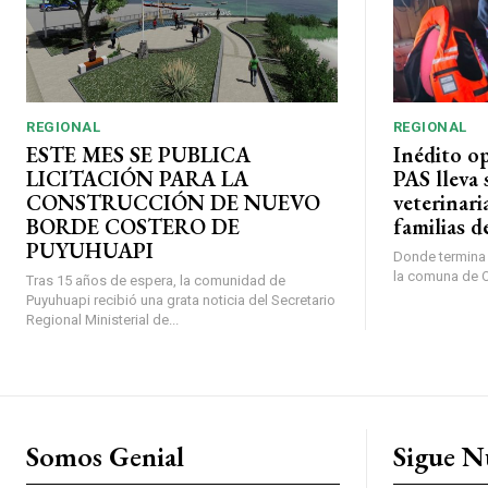
REGIONAL
REGIONAL
ESTE MES SE PUBLICA
Inédito o
LICITACIÓN PARA LA
PAS lleva 
CONSTRUCCIÓN DE NUEVO
veterinari
BORDE COSTERO DE
familias d
PUYUHUAPI
Donde termina l
la comuna de O’
Tras 15 años de espera, la comunidad de
Puyuhuapi recibió una grata noticia del Secretario
Regional Ministerial de...
Somos Genial
Sigue N