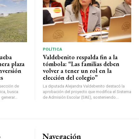
POLÍTICA
rueba
Valdebenito respalda fin a la
mera plaza
tómbola: “Las familias deben
nversión
volver a tener un rol en la
es
elección del colegio”
rsección de
La diputada Alejandra Valdebenito destacó la
ica, busca
aprobación del proyecto que modifica el Sistema
 generar...
de Admisión Escolar (SAE), sosteniendo...
o
Navegación