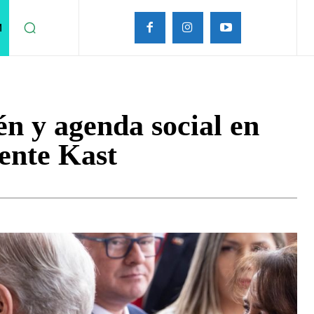
M
én y agenda social en
ente Kast