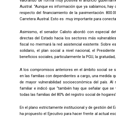
valorando de forma muy positiva el anuncio gubernamen
Austral. “Aunque es información que ya sabíamos, hay q
respecto del financiamiento de la pavimentación. 800.
Carretera Austral. Esto es muy importante para conecta
Asimismo, el senador Calisto abordó con especial dete
directas del Estado hacia los sectores más vulnerables d
fiscal no mermará la red asistencial existente. Sobre es
solidario, el plan social a nivel nacional, el Presid
beneficios sociales, particularmente la PGU, la gratuida
A los compromisos anteriores en el ámbito social s
en las familias con dependientes a cargo, una medida qu
de mayor vulnerabilidad socioeconómica del país. Al r
familiar e indicó que “también hay que señalar que se
todas las familias del 80% del registro social de hogares”
En el plano estrictamente institucional y de gestión del 
ha propuesto el Ejecutivo para hacer frente al actual e