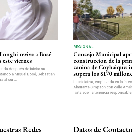
REGIONAL
Longhi revive a Bosé
Concejo Municipal ap
 este viernes
construcción de la pri
canina de Coyhaique: i
ada después de iniciar su
supera los $170 millon
etando a Miguel Bosé, Sebastián
 al sur ...
La iniciativa, emplazada en la inte
Almirante Simpson con calle Amér
fortalecer la tenencia responsable,
uestras Redes
Datos de Contact