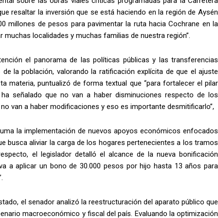
tal sobre las obras viales críticas programadas para la Carretera
ue resaltar la inversión que se está haciendo en la región de Aysén
000 millones de pesos para pavimentar la ruta hacia Cochrane en la
r muchas localidades y muchas familias de nuestra región”.
nción el panorama de las políticas públicas y las transferencias
e la población, valorando la ratificación explícita de que el ajuste
ta materia, puntualizó de forma textual que “para fortalecer el pilar
ente ha señalado que no van a haber disminuciones respecto de los
d, no van a haber modificaciones y eso es importante desmitificarlo”,
e suma la implementación de nuevos apoyos económicos enfocados
e busca aliviar la carga de los hogares pertenecientes a los tramos
especto, el legislador detalló el alcance de la nueva bonificación
 va a aplicar un bono de 30.000 pesos por hijo hasta 13 años para
.
Estado, el senador analizó la reestructuración del aparato público que
scenario macroeconómico y fiscal del país. Evaluando la optimización