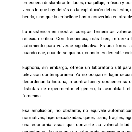
en escena deslumbrante: luces, maquillaje, música y co
veces lo que hay detrás es la explotación del malestar,
herida, sino que la embellece hasta convertirla en atracti
La insistencia en mostrar cuerpos femeninos vulner
reflexión crítica. Con frecuencia, más bien, refuerz
sufrimiento para volverse significativa. Es una forma 
cuando cae, cuando se quiebra, cuando es deseable inc
Euphoria, sin embargo, ofrece un laboratorio útil pa
televisión contemporánea. Ya no ocupan el lugar secund
desordenan la historia, la contradicen y sostienen su
distintas de experimentar el género, la sexualidad, e
femenina.
Esa ampliación, no obstante, no equivale automática
normativas, hipersexualizadas, queer, trans, frágiles, a
una economía visual que convierte su vulnerabilidad
persistentes: la promesa de autonomía convive con un