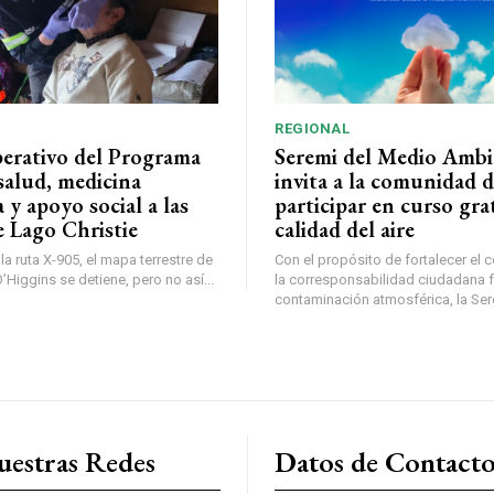
REGIONAL
perativo del Programa
Seremi del Medio Ambi
salud, medicina
invita a la comunidad 
a y apoyo social a las
participar en curso gra
e Lago Christie
calidad del aire
a ruta X-905, el mapa terrestre de
Con el propósito de fortalecer el 
Higgins se detiene, pero no así...
la corresponsabilidad ciudadana fr
contaminación atmosférica, la Sere
uestras Redes
Datos de Contact