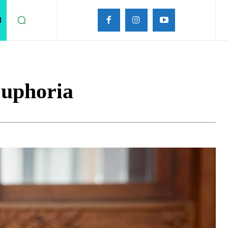
M
Euphoria