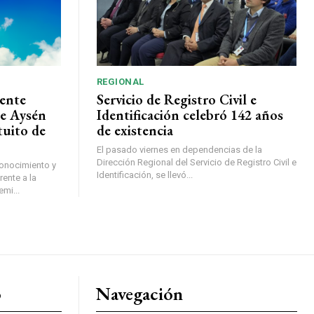
REGIONAL
ente
Servicio de Registro Civil e
de Aysén
Identificación celebró 142 años
tuito de
de existencia
El pasado viernes en dependencias de la
Dirección Regional del Servicio de Registro Civil e
conocimiento y
Identificación, se llevó...
ente a la
mi...
o
Navegación