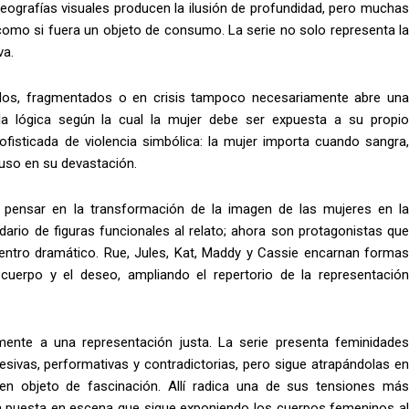
reografías visuales producen la ilusión de profundidad, pero muchas
 como si fuera un objeto de consumo. La serie no solo representa la
va.
ados, fragmentados o en crisis tampoco necesariamente abre una
a la lógica según la cual la mujer debe ser expuesta a su propio
sofisticada de violencia simbólica: la mujer importa cuando sangra,
luso en su devastación.
ra pensar en la transformación de la imagen de las mujeres en la
ario de figuras funcionales al relato; ahora son protagonistas que
 centro dramático. Rue, Jules, Kat, Maddy y Cassie encarnan formas
l cuerpo y el deseo, ampliando el repertorio de la representación
mente a una representación justa. La serie presenta feminidades
gresivas, performativas y contradictorias, pero sigue atrapándolas en
 en objeto de fascinación. Allí radica una de sus tensiones más
a puesta en escena que sigue exponiendo los cuerpos femeninos al