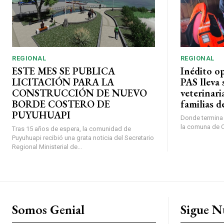
REGIONAL
REGIONAL
ESTE MES SE PUBLICA
Inédito o
LICITACIÓN PARA LA
PAS lleva 
CONSTRUCCIÓN DE NUEVO
veterinari
BORDE COSTERO DE
familias d
PUYUHUAPI
Donde termina l
la comuna de O’
Tras 15 años de espera, la comunidad de
Puyuhuapi recibió una grata noticia del Secretario
Regional Ministerial de...
Somos Genial
Sigue N