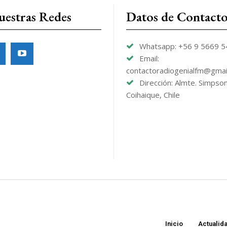
uestras Redes
Datos de Contact
Whatsapp: +56 9 5669 
Email:
contactoradiogenialfm@gmai
Dirección: Almte. Simpso
Coihaique, Chile
Inicio
Actualid