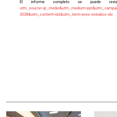
El informe completo se puede rev
utm_source=qr_medio&utm_medium=ppt&utm_camp
2028&utm_content=ids&utm_term=pres-estudios-ids