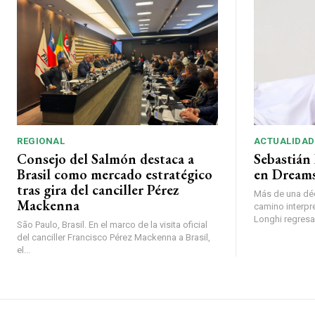
REGIONAL
ACTUALIDAD
Consejo del Salmón destaca a
Sebastián 
Brasil como mercado estratégico
en Dreams
tras gira del canciller Pérez
Más de una déc
Mackenna
camino interpr
Longhi regresará
São Paulo, Brasil. En el marco de la visita oficial
del canciller Francisco Pérez Mackenna a Brasil,
el...