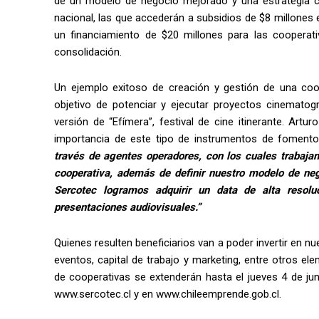
de un modelo de negocio mejorado y una estrategia com
nacional, las que accederán a subsidios de $8 millones
un financiamiento de $20 millones para las cooperati
consolidación.
Un ejemplo exitoso de creación y gestión de una coop
objetivo de potenciar y ejecutar proyectos cinematog
versión de “Efímera”, festival de cine itinerante. Artu
importancia de este tipo de instrumentos de foment
través de agentes operadores, con los cuales trabaja
cooperativa, además de definir nuestro modelo de ne
Sercotec logramos adquirir un data de alta resolu
presentaciones audiovisuales.”
Quienes resulten beneficiarios van a poder invertir en nue
eventos, capital de trabajo y marketing, entre otros e
de cooperativas se extenderán hasta el jueves 4 de ju
www.sercotec.cl y en www.chileemprende.gob.cl.