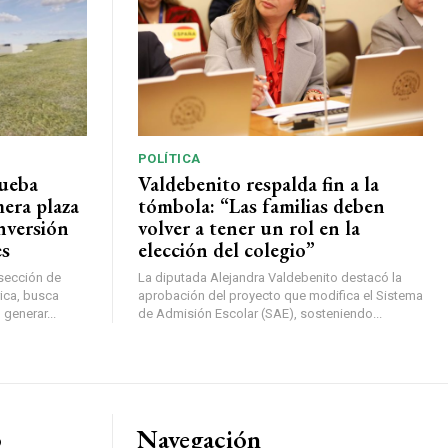
POLÍTICA
rueba
Valdebenito respalda fin a la
mera plaza
tómbola: “Las familias deben
nversión
volver a tener un rol en la
es
elección del colegio”
rsección de
La diputada Alejandra Valdebenito destacó la
ica, busca
aprobación del proyecto que modifica el Sistema
 generar...
de Admisión Escolar (SAE), sosteniendo...
o
Navegación