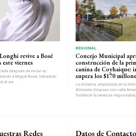
REGIONAL
Longhi revive a Bosé
Concejo Municipal ap
 este viernes
construcción de la pri
canina de Coyhaique: i
ada después de iniciar su
supera los $170 millon
etando a Miguel Bosé, Sebastián
 al sur ...
La iniciativa, emplazada en la inte
Almirante Simpson con calle Amér
fortalecer la tenencia responsable,
uestras Redes
Datos de Contact