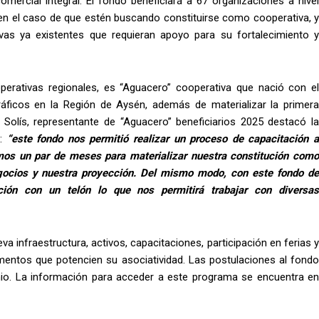
ercial integral. El fondo beneficiará a 67 organizaciones a nivel
 en el caso de que estén buscando constituirse como cooperativa, y
vas ya existentes que requieran apoyo para su fortalecimiento y
erativas regionales, es “Aguacero” cooperativa que nació con el
ráficos en la Región de Aysén, además de materializar la primera
ro Solís, representante de “Aguacero” beneficiarios 2025 destacó la
o:
“este fondo nos permitió realizar un proceso de capacitación 
mos un par de meses para materializar nuestra constitución como
gocios y nuestra proyección. Del mismo modo, con este fondo de
ción con un telón lo que nos permitirá trabajar con diversas
va infraestructura, activos, capacitaciones, participación en ferias y
lementos que potencien su asociatividad. Las postulaciones al fondo
nio. La información para acceder a este programa se encuentra en