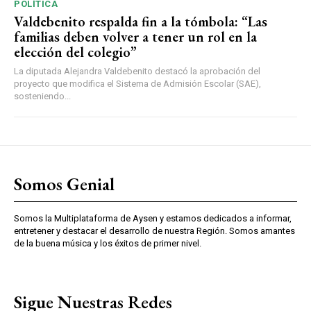
POLÍTICA
Valdebenito respalda fin a la tómbola: “Las
familias deben volver a tener un rol en la
elección del colegio”
La diputada Alejandra Valdebenito destacó la aprobación del
proyecto que modifica el Sistema de Admisión Escolar (SAE),
sosteniendo...
Somos Genial
Somos la Multiplataforma de Aysen y estamos dedicados a informar,
entretener y destacar el desarrollo de nuestra Región. Somos amantes
de la buena música y los éxitos de primer nivel.
Sigue Nuestras Redes