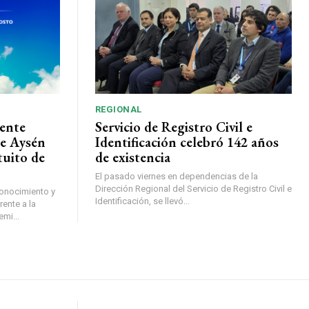
REGIONAL
ente
Servicio de Registro Civil e
de Aysén
Identificación celebró 142 años
tuito de
de existencia
El pasado viernes en dependencias de la
Dirección Regional del Servicio de Registro Civil e
conocimiento y
Identificación, se llevó...
ente a la
mi...