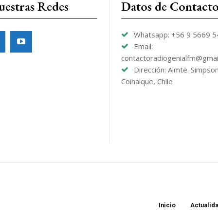
uestras Redes
Datos de Contact
Whatsapp: +56 9 5669 
Email:
contactoradiogenialfm@gmai
Dirección: Almte. Simpso
Coihaique, Chile
Inicio
Actualid