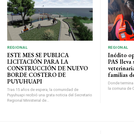
REGIONAL
REGIONAL
ESTE MES SE PUBLICA
Inédito o
LICITACIÓN PARA LA
PAS lleva 
CONSTRUCCIÓN DE NUEVO
veterinari
BORDE COSTERO DE
familias d
PUYUHUAPI
Donde termina l
la comuna de O’
Tras 15 años de espera, la comunidad de
Puyuhuapi recibió una grata noticia del Secretario
Regional Ministerial de...