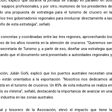
ión, explicó que durante la jornada se trabajó en paralelo en dos
r equipos profesionales, y por otro, reuniones de los presidentes de
ndo una propuesta de estrategia para el turismo de crucero en la
 los tres gobernadores regionales para involucrar directamente a las
eño de esta estrategia”, señaló.
as concretas y coordinadas entre las tres regiones, aprovechando los
ines de los años noventa en la atención de cruceros. “Queremos ser
ecretaría de Turismo y, a partir de eso, diseñar una estrategia que
ntando que el documento será presentado a autoridades regionales y
ción, Julián Goñi, explicó que los puertos australes necesitan una
no están orientados a la exportación. “Nosotros nos dedicamos al
tá en el turismo de cruceros. Un 85% de esta industria se realiza en
aís es mínima”, señaló, destacando la importancia de avanzar en una
 industria en las zonas australes.
ral y tesorero de la Asociación, elevó el impacto que tiene la