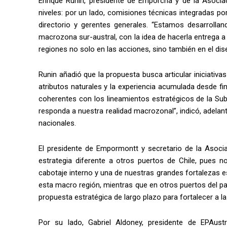
Enrique Runin, presidente de Emporcha y de la Asociac
niveles: por un lado, comisiones técnicas integradas po
directorio y gerentes generales. “Estamos desarrolla
macrozona sur-austral, con la idea de hacerla entrega a
regiones no solo en las acciones, sino también en el dis
Runin añadió que la propuesta busca articular iniciativ
atributos naturales y la experiencia acumulada desde f
coherentes con los lineamientos estratégicos de la Subs
responda a nuestra realidad macrozonal”, indicó, adela
nacionales.
El presidente de Empormontt y secretario de la Asocia
estrategia diferente a otros puertos de Chile, pues 
cabotaje interno y una de nuestras grandes fortalezas es
esta macro región, mientras que en otros puertos del p
propuesta estratégica de largo plazo para fortalecer a la
Por su lado, Gabriel Aldoney, presidente de EPAust