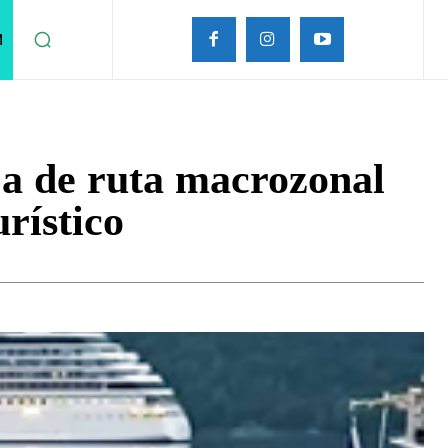
M
ja de ruta macrozonal
urístico