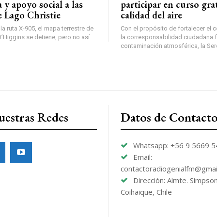
a y apoyo social a las
participar en curso gra
e Lago Christie
calidad del aire
a ruta X-905, el mapa terrestre de
Con el propósito de fortalecer el 
Higgins se detiene, pero no así...
la corresponsabilidad ciudadana fr
contaminación atmosférica, la Sere
uestras Redes
Datos de Contact
Whatsapp: +56 9 5669 
Email:
contactoradiogenialfm@gmai
Dirección: Almte. Simpso
Coihaique, Chile