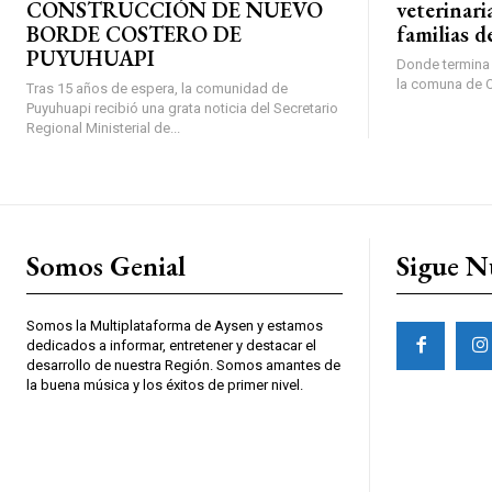
CONSTRUCCIÓN DE NUEVO
veterinari
BORDE COSTERO DE
familias d
PUYUHUAPI
Donde termina l
la comuna de O’
Tras 15 años de espera, la comunidad de
Puyuhuapi recibió una grata noticia del Secretario
Regional Ministerial de...
Somos Genial
Sigue N
Somos la Multiplataforma de Aysen y estamos
dedicados a informar, entretener y destacar el
desarrollo de nuestra Región. Somos amantes de
la buena música y los éxitos de primer nivel.