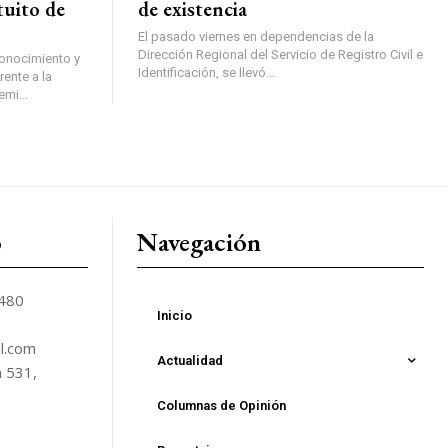
tuito de
de existencia
El pasado viernes en dependencias de la
Dirección Regional del Servicio de Registro Civil e
conocimiento y
Identificación, se llevó...
ente a la
mi...
o
Navegación
5480
Inicio
l.com
Actualidad
n 531,
Columnas de Opinión