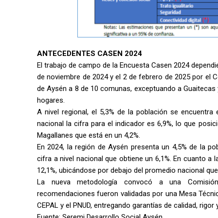
ANTECEDENTES CASEN 2024
El trabajo de campo de la Encuesta Casen 2024 dependiente
de noviembre de 2024 y el 2 de febrero de 2025 por el Ce
de Aysén a 8 de 10 comunas, exceptuando a Guaitecas y
hogares.
A nivel regional, el 5,3% de la población se encuentra
nacional la cifra para el indicador es 6,9%, lo que posi
Magallanes que está en un 4,2%.
En 2024, la región de Aysén presenta un 4,5% de la po
cifra a nivel nacional que obtiene un 6,1%. En cuanto a 
12,1%, ubicándose por debajo del promedio nacional que 
La nueva metodología convocó a una Comisión Ase
recomendaciones fueron validadas por una Mesa Técnica in
CEPAL y el PNUD, entregando garantías de calidad, rigor y c
Fuente: Seremi Desarrollo Social Aysén