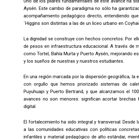
Uno de los pilares fundamentales de este avance ha sid
Aysén. Este cambio de paradigma no sólo ha garantizado
acompañamiento pedagógico directo, entendiendo que l
´Higgins son distintas a las de un liceo urbano en Coyhai
La dignidad se construye con hechos concretos. Por ell
de pesos en infraestructura educacional. A través de 
como Tortel, Bahía Murta y Puerto Aysén, mejorando espa
y los sueños de nuestras y nuestros estudiantes.
En una región marcada por la dispersión geográfica, la 
con orgullo que hemos priorizado sistemas de cal
Puyuhuapi y Puerto Bertrand, y que alcanzamos el 100
avances no son menores: significan acortar brechas h
digital.
El fortalecimiento ha sido integral y transversal. Desd
a las comunidades educativas con políticas concretas
infantiles y material pedagógico de alto estándar, mi