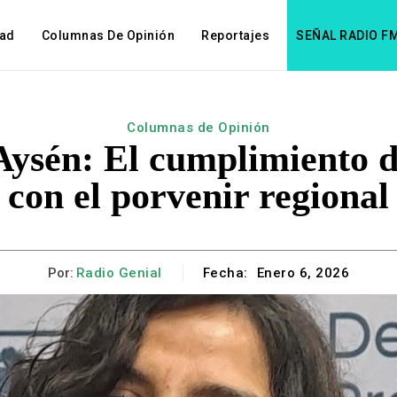
dad
Columnas De Opinión
Reportajes
SEÑAL RADIO F
Columnas de Opinión
Aysén: El cumplimiento 
con el porvenir regional
Por:
Radio Genial
Fecha:
Enero 6, 2026