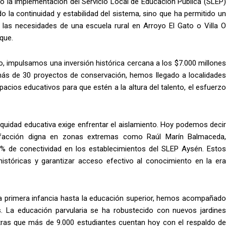
o la implementación del Servicio Local de Educación Pública (SLEP)
 la continuidad y estabilidad del sistema, sino que ha permitido un
as necesidades de una escuela rural en Arroyo El Gato o Villa O
que.
o, impulsamos una inversión histórica cercana a los $7.000 millones
más de 30 proyectos de conservación, hemos llegado a localidades
cios educativos para que estén a la altura del talento, el esfuerzo
equidad educativa exige enfrentar el aislamiento. Hoy podemos decir
efacción digna en zonas extremas como Raúl Marín Balmaceda,
% de conectividad en los establecimientos del SLEP Aysén. Estos
istóricas y garantizar acceso efectivo al conocimiento en la era
e la primera infancia hasta la educación superior, hemos acompañado
. La educación parvularia se ha robustecido con nuevos jardines
entras que más de 9.000 estudiantes cuentan hoy con el respaldo de