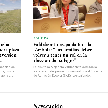
POLÍTICA
rueba
Valdebenito respalda fin a la
mera plaza
tómbola: “Las familias deben
nversión
volver a tener un rol en la
es
elección del colegio”
rsección de
La diputada Alejandra Valdebenito destacó la
ica, busca
aprobación del proyecto que modifica el Sistema
 generar...
de Admisión Escolar (SAE), sosteniendo...
o
Navegación