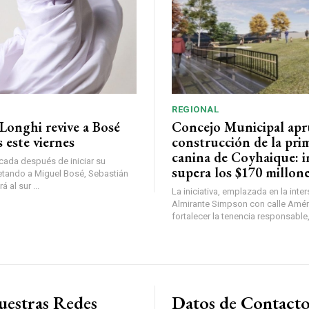
REGIONAL
Longhi revive a Bosé
Concejo Municipal ap
 este viernes
construcción de la pri
canina de Coyhaique: i
ada después de iniciar su
supera los $170 millon
etando a Miguel Bosé, Sebastián
 al sur ...
La iniciativa, emplazada en la inte
Almirante Simpson con calle Amér
fortalecer la tenencia responsable,
uestras Redes
Datos de Contact