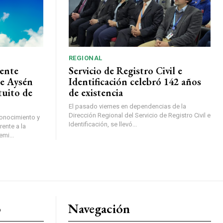
REGIONAL
ente
Servicio de Registro Civil e
de Aysén
Identificación celebró 142 años
tuito de
de existencia
El pasado viernes en dependencias de la
Dirección Regional del Servicio de Registro Civil e
conocimiento y
Identificación, se llevó...
ente a la
mi...
o
Navegación