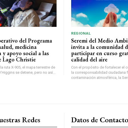
REGIONAL
perativo del Programa
Seremi del Medio Ambi
salud, medicina
invita a la comunidad 
a y apoyo social a las
participar en curso gra
e Lago Christie
calidad del aire
a ruta X-905, el mapa terrestre de
Con el propósito de fortalecer el 
Higgins se detiene, pero no así...
la corresponsabilidad ciudadana fr
contaminación atmosférica, la Sere
uestras Redes
Datos de Contact