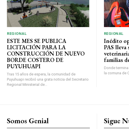
REGIONAL
REGIONAL
ESTE MES SE PUBLICA
Inédito o
LICITACIÓN PARA LA
PAS lleva 
CONSTRUCCIÓN DE NUEVO
veterinari
BORDE COSTERO DE
familias d
PUYUHUAPI
Donde termina l
la comuna de O’
Tras 15 años de espera, la comunidad de
Puyuhuapi recibió una grata noticia del Secretario
Regional Ministerial de...
Somos Genial
Sigue N