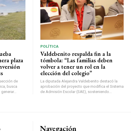
POLÍTICA
rueba
Valdebenito respalda fin a la
mera plaza
tómbola: “Las familias deben
nversión
volver a tener un rol en la
es
elección del colegio”
rsección de
La diputada Alejandra Valdebenito destacó la
ica, busca
aprobación del proyecto que modifica el Sistema
 generar...
de Admisión Escolar (SAE), sosteniendo...
o
Navegación