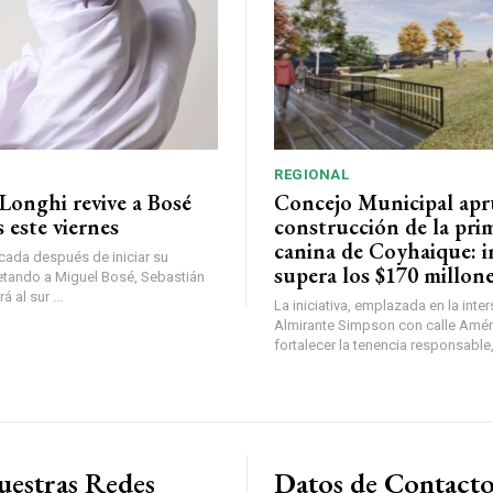
REGIONAL
Longhi revive a Bosé
Concejo Municipal ap
 este viernes
construcción de la pri
canina de Coyhaique: i
ada después de iniciar su
supera los $170 millon
etando a Miguel Bosé, Sebastián
 al sur ...
La iniciativa, emplazada en la inte
Almirante Simpson con calle Amér
fortalecer la tenencia responsable,
uestras Redes
Datos de Contact