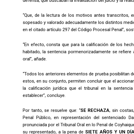
defensa, que buscaban la invalidación del juicio y la rea
“Que, de la lectura de los motivos antes transcritos, e
sopesado y valorado adecuadamente los distintos medio
en el citado artículo 297 del Código Procesal Penal”, sosti
“En efecto, consta que para la calificación de los hec
habitado, la sentencia pormenorizadamente se refiere a
oral”, añade.
“Todos los anteriores elementos de prueba posibilitan d
estos, en su conjunto, permiten concluir que el accion
la calificación jurídica que el tribunal en la senten
establecer”, concluye.
Por tanto, se resuelve que: “
SE RECHAZA
, sin costa
Penal Público, en representación del sentenciado Dan
pronunciada por el Tribunal Oral en lo Penal de Coyhaiq
su representado, a la pena de
SIETE AÑOS Y UN DÍ