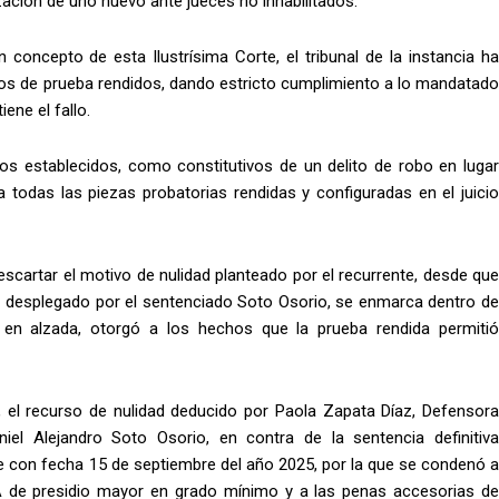
lización de uno nuevo ante jueces no inhabilitados.
n concepto de esta Ilustrísima Corte, el tribunal de la instancia ha
s de prueba rendidos, dando estricto cumplimiento a lo mandatado
ene el fallo.
hos establecidos, como constitutivos de un delito de robo en lugar
 todas las piezas probatorias rendidas y configuradas en el juicio
escartar el motivo de nulidad planteado por el recurrente, desde que
ar desplegado por el sentenciado Soto Osorio, se enmarca dentro de
cia en alzada, otorgó a los hechos que la prueba rendida permitió
s, el recurso de nulidad deducido por Paola Zapata Díaz, Defensor
iel Alejandro Soto Osorio, en contra de la sentencia definitiva
ue con fecha 15 de septiembre del año 2025, por la que se condenó a
A
de presidio mayor en grado mínimo y a las penas accesorias d