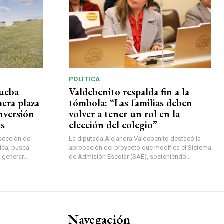
POLÍTICA
rueba
Valdebenito respalda fin a la
mera plaza
tómbola: “Las familias deben
nversión
volver a tener un rol en la
es
elección del colegio”
rsección de
La diputada Alejandra Valdebenito destacó la
ica, busca
aprobación del proyecto que modifica el Sistema
 generar...
de Admisión Escolar (SAE), sosteniendo...
o
Navegación