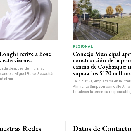
REGIONAL
Longhi revive a Bosé
Concejo Municipal ap
 este viernes
construcción de la pri
canina de Coyhaique: i
ada después de iniciar su
supera los $170 millon
etando a Miguel Bosé, Sebastián
 al sur ...
La iniciativa, emplazada en la inte
Almirante Simpson con calle Amér
fortalecer la tenencia responsable,
uestras Redes
Datos de Contact