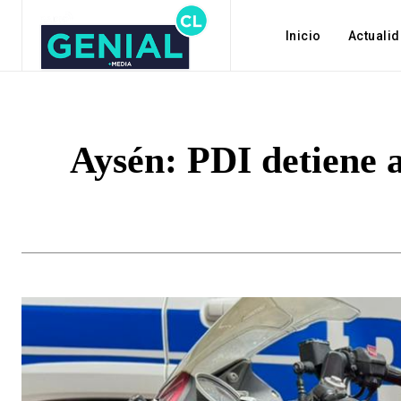
Inicio
Actuali
Aysén: PDI detiene 