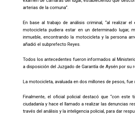
examen de cámaras del lugar, estableciendo que descono
arterias de la comuna”.
En base al trabajo de análisis criminal, “al realizar e
motocicleta pudiera estar en un determinado lugar, mo
inmueble, encontrando la motocicleta y la persona arr
añadió el subprefecto Reyes.
Todos los antecedentes fueron informados al Ministerio
a disposición del Juzgado de Garantía de Aysén por su r
La motocicleta, avaluada en dos millones de pesos, fue 
Finalmente, el oficial policial destacó que “con este t
ciudadanía y hace el llamado a realizar las denuncias r
través del análisis y la inteligencia policial, para dar re