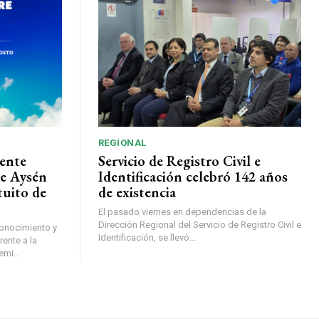
REGIONAL
ente
Servicio de Registro Civil e
de Aysén
Identificación celebró 142 años
tuito de
de existencia
El pasado viernes en dependencias de la
Dirección Regional del Servicio de Registro Civil e
conocimiento y
Identificación, se llevó...
ente a la
mi...