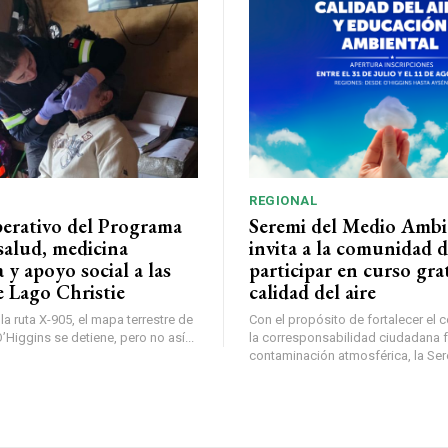
REGIONAL
perativo del Programa
Seremi del Medio Ambi
salud, medicina
invita a la comunidad 
a y apoyo social a las
participar en curso gra
e Lago Christie
calidad del aire
a ruta X-905, el mapa terrestre de
Con el propósito de fortalecer el 
Higgins se detiene, pero no así...
la corresponsabilidad ciudadana fr
contaminación atmosférica, la Sere