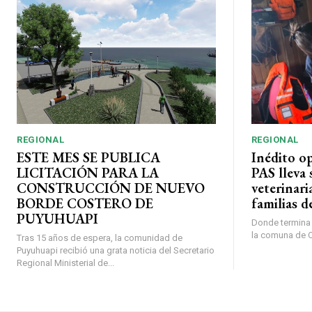
REGIONAL
REGIONAL
ESTE MES SE PUBLICA
Inédito o
LICITACIÓN PARA LA
PAS lleva 
CONSTRUCCIÓN DE NUEVO
veterinari
BORDE COSTERO DE
familias d
PUYUHUAPI
Donde termina l
la comuna de O’
Tras 15 años de espera, la comunidad de
Puyuhuapi recibió una grata noticia del Secretario
Regional Ministerial de...