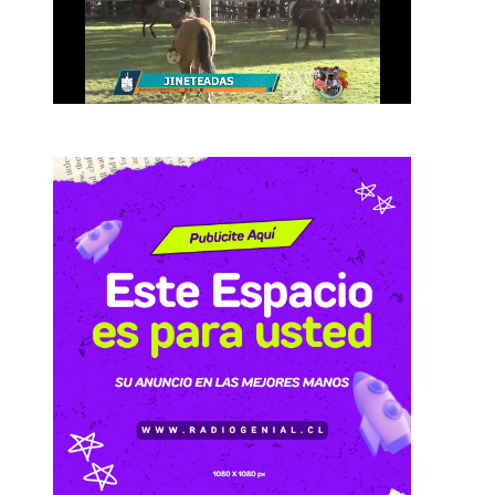
,
o
: