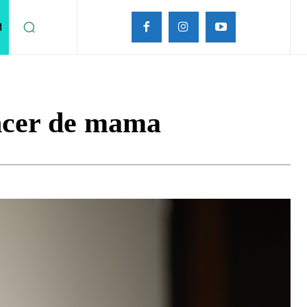
M
áncer de mama