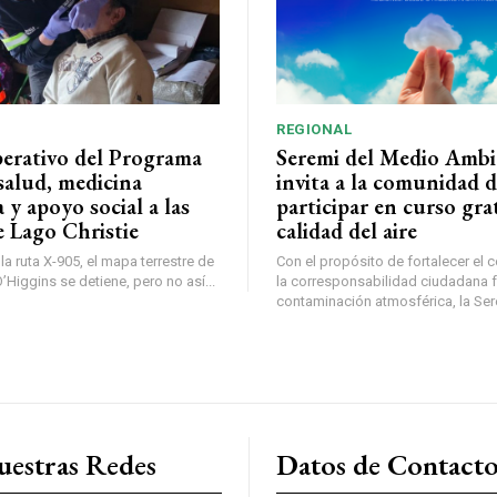
REGIONAL
perativo del Programa
Seremi del Medio Ambi
salud, medicina
invita a la comunidad 
a y apoyo social a las
participar en curso gra
e Lago Christie
calidad del aire
a ruta X-905, el mapa terrestre de
Con el propósito de fortalecer el 
Higgins se detiene, pero no así...
la corresponsabilidad ciudadana fr
contaminación atmosférica, la Sere
uestras Redes
Datos de Contact