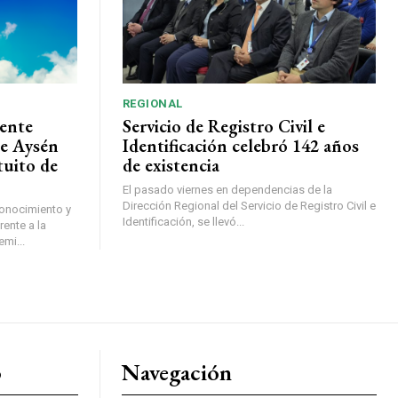
REGIONAL
ente
Servicio de Registro Civil e
de Aysén
Identificación celebró 142 años
tuito de
de existencia
El pasado viernes en dependencias de la
Dirección Regional del Servicio de Registro Civil e
conocimiento y
Identificación, se llevó...
ente a la
mi...
o
Navegación