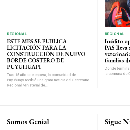
REGIONAL
REGIONAL
ESTE MES SE PUBLICA
Inédito o
LICITACIÓN PARA LA
PAS lleva 
CONSTRUCCIÓN DE NUEVO
veterinari
BORDE COSTERO DE
familias d
PUYUHUAPI
Donde termina l
la comuna de O’
Tras 15 años de espera, la comunidad de
Puyuhuapi recibió una grata noticia del Secretario
Regional Ministerial de...
Somos Genial
Sigue N