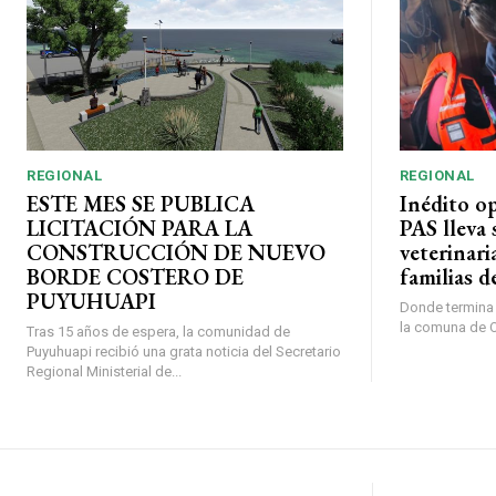
REGIONAL
REGIONAL
ESTE MES SE PUBLICA
Inédito o
LICITACIÓN PARA LA
PAS lleva 
CONSTRUCCIÓN DE NUEVO
veterinari
BORDE COSTERO DE
familias d
PUYUHUAPI
Donde termina l
la comuna de O’
Tras 15 años de espera, la comunidad de
Puyuhuapi recibió una grata noticia del Secretario
Regional Ministerial de...