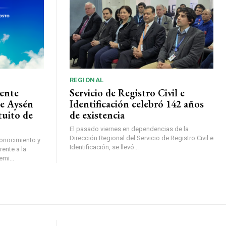
REGIONAL
ente
Servicio de Registro Civil e
de Aysén
Identificación celebró 142 años
tuito de
de existencia
El pasado viernes en dependencias de la
Dirección Regional del Servicio de Registro Civil e
conocimiento y
Identificación, se llevó...
ente a la
mi...