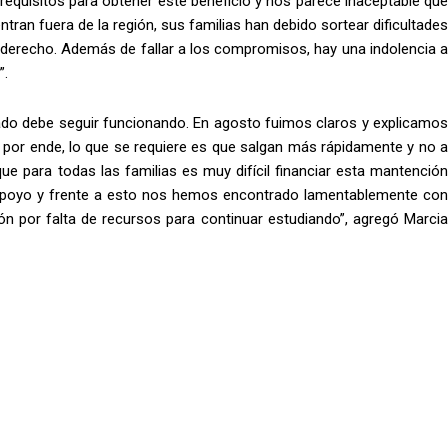
requisitos para obtener este beneficio y nos parece inaceptable que
tran fuera de la región, sus familias han debido sortear dificultades
erecho. Además de fallar a los compromisos, hay una indolencia a
”.
tado debe seguir funcionando. En agosto fuimos claros y explicamos
 por ende, lo que se requiere es que salgan más rápidamente y no a
e para todas las familias es muy difícil financiar esta mantención
apoyo y frente a esto nos hemos encontrado lamentablemente con
ón por falta de recursos para continuar estudiando”, agregó Marcia