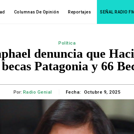
dad
Columnas De Opinión
Reportajes
SEÑAL RADIO F
Política
phael denuncia que Haci
 becas Patagonia y 66 Bec
Por:
Radio Genial
Fecha:
Octubre 9, 2025