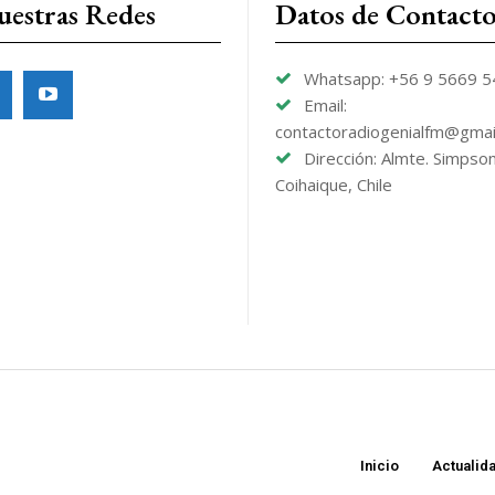
uestras Redes
Datos de Contact
Whatsapp: +56 9 5669 
Email:
contactoradiogenialfm@gmai
Dirección: Almte. Simpso
Coihaique, Chile
Inicio
Actualid