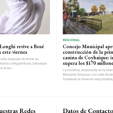
REGIONAL
Longhi revive a Bosé
Concejo Municipal ap
 este viernes
construcción de la pri
canina de Coyhaique: i
ada después de iniciar su
supera los $170 millon
etando a Miguel Bosé, Sebastián
 al sur ...
La iniciativa, emplazada en la inte
Almirante Simpson con calle Amér
fortalecer la tenencia responsable,
uestras Redes
Datos de Contact