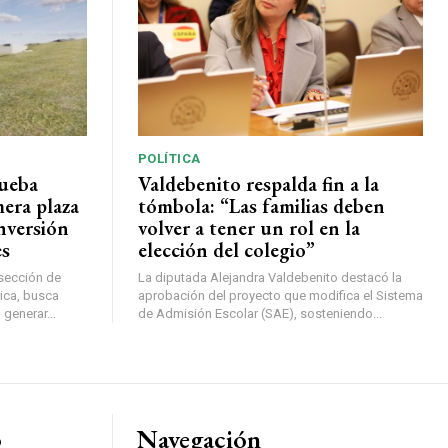
POLÍTICA
rueba
Valdebenito respalda fin a la
mera plaza
tómbola: “Las familias deben
nversión
volver a tener un rol en la
es
elección del colegio”
rsección de
La diputada Alejandra Valdebenito destacó la
ica, busca
aprobación del proyecto que modifica el Sistema
 generar...
de Admisión Escolar (SAE), sosteniendo...
o
Navegación