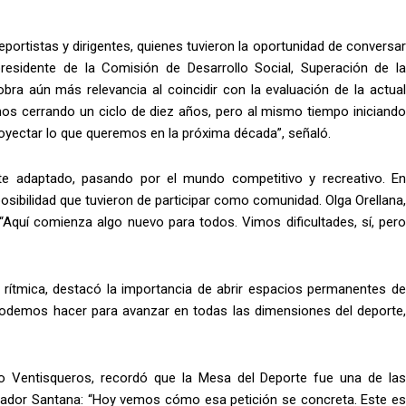
eportistas y dirigentes, quienes tuvieron la oportunidad de conversar
presidente de la Comisión de Desarrollo Social, Superación de la
obra aún más relevancia al coincidir con la evaluación de la actual
amos cerrando un ciclo de diez años, pero al mismo tiempo iniciando
royectar lo que queremos en la próxima década”, señaló.
te adaptado, pasando por el mundo competitivo y recreativo. En
 posibilidad que tuvieron de participar como comunidad. Olga Orellana,
 “Aquí comienza algo nuevo para todos. Vimos dificultades, sí, pero
 y rítmica, destacó la importancia de abrir espacios permanentes de
 podemos hacer para avanzar en todas las dimensiones del deporte,
dio Ventisqueros, recordó que la Mesa del Deporte fue una de las
ernador Santana: “Hoy vemos cómo esa petición se concreta. Este es