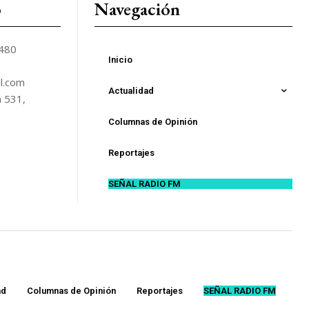
o
Navegación
5480
Inicio
l.com
Actualidad
n 531,
Columnas de Opinión
Reportajes
SEÑAL RADIO FM
ad
Columnas de Opinión
Reportajes
SEÑAL RADIO FM