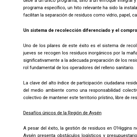
debe a un único programa, sino a un enfoque integral y
programa específico, un hito relevante ha sido la insta
facilitan la separación de residuos como vidrio, papel, ca
Un sistema de recolección diferenciado y el compr
Uno de los pilares de este éxito es el sistema de rec
jueves se recogen los residuos inorgánicos por la mañan
significativamente a la adecuada preparación de los resi
rol fundamental de los operadores del relleno sanitario.
La clave del alto índice de participación ciudadana re
del medio ambiente como una responsabilidad colectiva
colectivo de mantener este territorio prístino, libre de re
Desafíos únicos de la Región de Aysén
A pesar del éxito, la gestión de residuos en O’Higgins 
Aysén presenta obstáculos logísticos y presupuestario