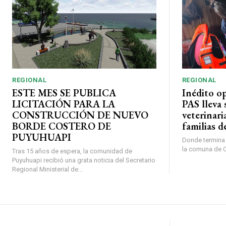
REGIONAL
REGIONAL
ESTE MES SE PUBLICA
Inédito o
LICITACIÓN PARA LA
PAS lleva 
CONSTRUCCIÓN DE NUEVO
veterinari
BORDE COSTERO DE
familias d
PUYUHUAPI
Donde termina l
la comuna de O’
Tras 15 años de espera, la comunidad de
Puyuhuapi recibió una grata noticia del Secretario
Regional Ministerial de...