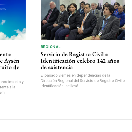
REGIONAL
ente
Servicio de Registro Civil e
de Aysén
Identificación celebró 142 años
tuito de
de existencia
El pasado viernes en dependencias de la
Dirección Regional del Servicio de Registro Civil e
conocimiento y
Identificación, se llevó...
ente a la
mi...