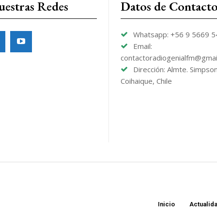
uestras Redes
Datos de Contact
Whatsapp: +56 9 5669 
Email:
contactoradiogenialfm@gmai
Dirección: Almte. Simpso
Coihaique, Chile
Inicio
Actualid