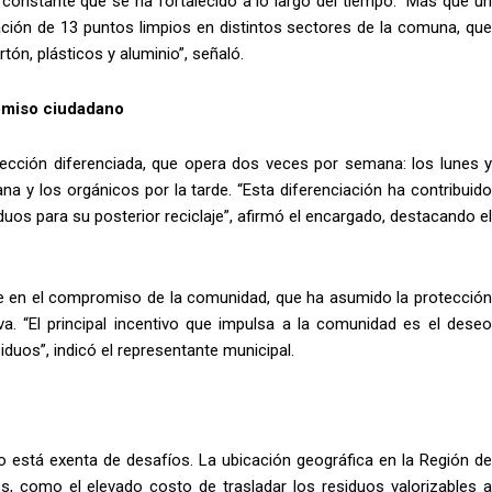
 constante que se ha fortalecido a lo largo del tiempo. “Más que un
lación de 13 puntos limpios en distintos sectores de la comuna, que
rtón, plásticos y aluminio”, señaló.
omiso ciudadano
olección diferenciada, que opera dos veces por semana: los lunes y
a y los orgánicos por la tarde. “Esta diferenciación ha contribuido
duos para su posterior reciclaje”, afirmó el encargado, destacando el
side en el compromiso de la comunidad, que ha asumido la protección
. “El principal incentivo que impulsa a la comunidad es el deseo
siduos”, indicó el representante municipal.
no está exenta de desafíos. La ubicación geográfica en la Región de
s, como el elevado costo de trasladar los residuos valorizables a