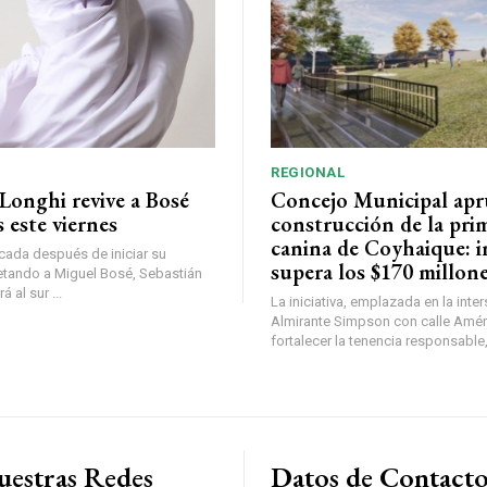
REGIONAL
Longhi revive a Bosé
Concejo Municipal ap
 este viernes
construcción de la pri
canina de Coyhaique: i
ada después de iniciar su
supera los $170 millon
etando a Miguel Bosé, Sebastián
 al sur ...
La iniciativa, emplazada en la inte
Almirante Simpson con calle Amér
fortalecer la tenencia responsable,
uestras Redes
Datos de Contact