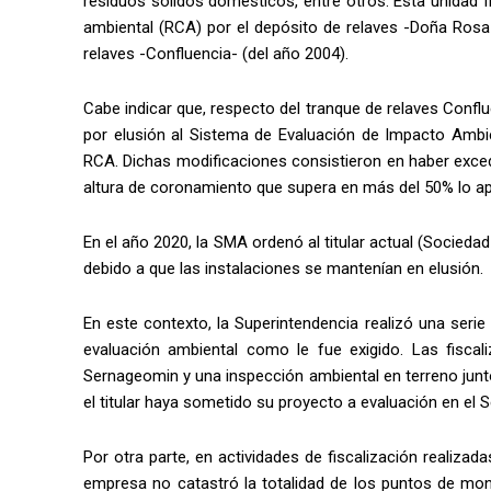
residuos sólidos domésticos, entre otros. Esta unidad fi
ambiental (RCA) por el depósito de relaves -Doña Rosa
relaves -Confluencia- (del año 2004).
Cabe indicar que, respecto del tranque de relaves Conflu
por elusión al Sistema de Evaluación de Impacto Ambie
RCA. Dichas modificaciones consistieron en haber exced
altura de coronamiento que supera en más del 50% lo ap
En el año 2020, la SMA ordenó al titular actual (Socieda
debido a que las instalaciones se mantenían en elusión.
En este contexto, la Superintendencia realizó una serie d
evaluación ambiental como le fue exigido. Las fiscal
Sernageomin y una inspección ambiental en terreno junt
el titular haya sometido su proyecto a evaluación en el 
Por otra parte, en actividades de fiscalización realiza
empresa no catastró la totalidad de los puntos de monit