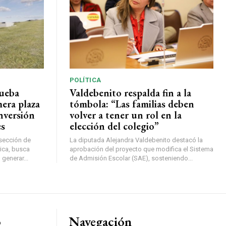
POLÍTICA
rueba
Valdebenito respalda fin a la
mera plaza
tómbola: “Las familias deben
nversión
volver a tener un rol en la
es
elección del colegio”
rsección de
La diputada Alejandra Valdebenito destacó la
ica, busca
aprobación del proyecto que modifica el Sistema
 generar...
de Admisión Escolar (SAE), sosteniendo...
o
Navegación