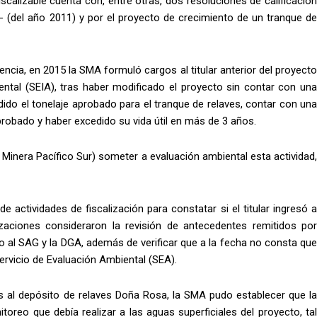
scalizable cuenta con, entre otras, dos resoluciones de calificación
- (del año 2011) y por el proyecto de crecimiento de un tranque de
encia, en 2015 la SMA formuló cargos al titular anterior del proyecto
ntal (SEIA), tras haber modificado el proyecto sin contar con una
ido el tonelaje aprobado para el tranque de relaves, contar con una
robado y haber excedido su vida útil en más de 3 años.
d Minera Pacífico Sur) someter a evaluación ambiental esta actividad,
e actividades de fiscalización para constatar si el titular ingresó a
izaciones consideraron la revisión de antecedentes remitidos por
o al SAG y la DGA, además de verificar que a la fecha no consta que
Servicio de Evaluación Ambiental (SEA).
das al depósito de relaves Doña Rosa, la SMA pudo establecer que la
oreo que debía realizar a las aguas superficiales del proyecto, tal