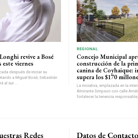
REGIONAL
Longhi revive a Bosé
Concejo Municipal ap
 este viernes
construcción de la pri
canina de Coyhaique: i
ada después de iniciar su
supera los $170 millon
etando a Miguel Bosé, Sebastián
 al sur ...
La iniciativa, emplazada en la inte
Almirante Simpson con calle Amér
fortalecer la tenencia responsable,
uestras Redes
Datos de Contact