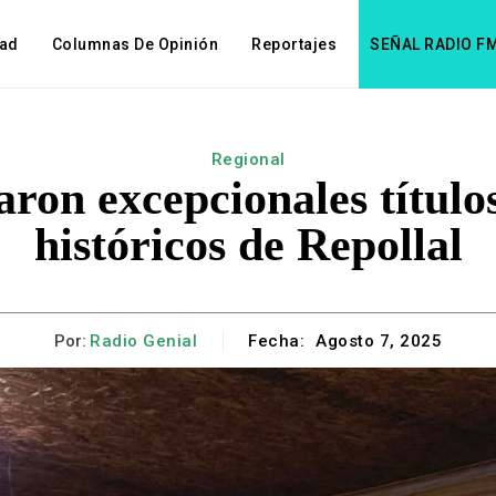
dad
Columnas De Opinión
Reportajes
SEÑAL RADIO F
Regional
ron excepcionales títulos
históricos de Repollal
Por:
Radio Genial
Fecha:
Agosto 7, 2025