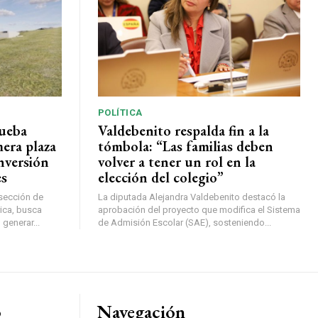
POLÍTICA
rueba
Valdebenito respalda fin a la
mera plaza
tómbola: “Las familias deben
nversión
volver a tener un rol en la
es
elección del colegio”
rsección de
La diputada Alejandra Valdebenito destacó la
ica, busca
aprobación del proyecto que modifica el Sistema
 generar...
de Admisión Escolar (SAE), sosteniendo...
o
Navegación