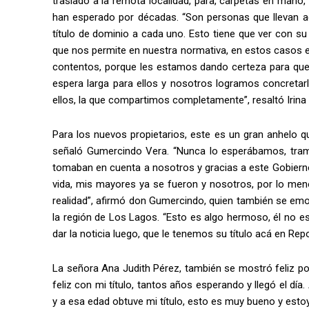
trasladó a la remota localidad, para, carpetas en mano,
han esperado por décadas. “Son personas que llevan ac
título de dominio a cada uno. Esto tiene que ver con su h
que nos permite en nuestra normativa, en estos casos ex
contentos, porque les estamos dando certeza para que 
espera larga para ellos y nosotros logramos concretar
ellos, la que compartimos completamente”, resaltó Irina 
Para los nuevos propietarios, este es un gran anhelo q
señaló Gumercindo Vera. “Nunca lo esperábamos, tra
tomaban en cuenta a nosotros y gracias a este Gobierno
vida, mis mayores ya se fueron y nosotros, por lo men
realidad”, afirmó don Gumercindo, quien también se em
la región de Los Lagos. “Esto es algo hermoso, él no 
dar la noticia luego, que le tenemos su título acá en Repol
La señora Ana Judith Pérez, también se mostró feliz por
feliz con mi título, tantos años esperando y llegó el día.
y a esa edad obtuve mi título, esto es muy bueno y esto