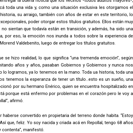
 entregar la buena noticia que los vecinos -todos adultos mayores-,
á toda una vida y, como una situación exclusiva les otorgamos el
istoria, su arraigo, también con años de estar en este territorio, lo
cepcionales, poder otorgar estos títulos gratuitos. Ellos están muy
no sientan que todavía están en transición, y además, ha sido una
la, por eso, la emoción nos inunda a todos sobre la experiencia de
Morend Valdebenito, luego de entregar los títulos gratuitos.
ue se hizo realidad, lo que significa “una tremenda emoción”, según
mitando años y años, pasaban Gobiernos y Gobiernos y nunca nos
 lo logramos, ya lo tenemos en la mano. Toda ua historia, toda una
os tenemos la esperanza de tener un título…esto es un sueño, una
ocionó por su hermano Enérico, quien se encuentra hospitalizado en
está porque está enfermo por problemas en el corazón pero le voy a
lal”, afirmó.
 haberse convertido en propietaria del terreno donde habita. “Estoy
 Así que, feliz. Yo soy nacida y criada acá en Repollal, tengo 68 años
y contenta”, manifestó.