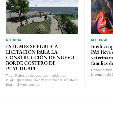
REGIONAL
REGIONAL
ESTE MES SE PUBLICA
Inédito o
LICITACIÓN PARA LA
PAS lleva 
CONSTRUCCIÓN DE NUEVO
veterinari
BORDE COSTERO DE
familias d
PUYUHUAPI
Donde termina l
la comuna de O’
Tras 15 años de espera, la comunidad de
Puyuhuapi recibió una grata noticia del Secretario
Regional Ministerial de...