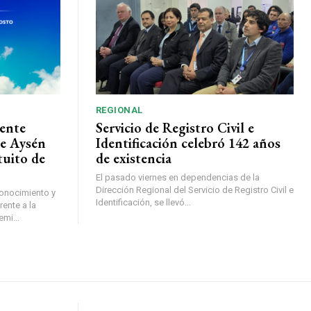
REGIONAL
ente
Servicio de Registro Civil e
de Aysén
Identificación celebró 142 años
tuito de
de existencia
El pasado viernes en dependencias de la
Dirección Regional del Servicio de Registro Civil e
conocimiento y
Identificación, se llevó...
ente a la
mi...