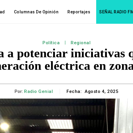
dad
Columnas De Opinión
Reportajes
SEÑAL RADIO F
Política
Regional
 a potenciar iniciativas
eración eléctrica en zona
Por:
Radio Genial
Fecha:
Agosto 4, 2025