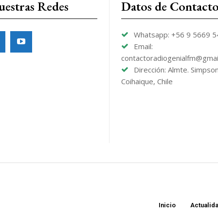
uestras Redes
Datos de Contact
Whatsapp: +56 9 5669 
Email:
contactoradiogenialfm@gmai
Dirección: Almte. Simpso
Coihaique, Chile
Inicio
Actualid