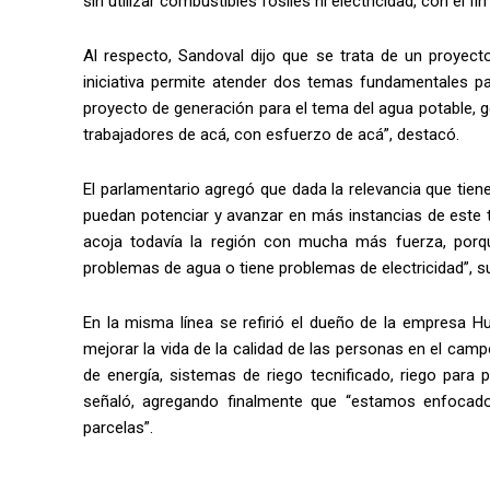
sin utilizar combustibles fósiles ni electricidad, con el f
Al respecto, Sandoval dijo que se trata de un proyect
iniciativa permite atender dos temas fundamentales p
proyecto de generación para el tema del agua potable, g
trabajadores de acá, con esfuerzo de acá”, destacó.
El parlamentario agregó que dada la relevancia que tien
puedan potenciar y avanzar en más instancias de este 
acoja todavía la región con mucha más fuerza, porq
problemas de agua o tiene problemas de electricidad”, s
En la misma línea se refirió el dueño de la empresa H
mejorar la vida de la calidad de las personas en el cam
de energía, sistemas de riego tecnificado, riego para
señaló, agregando finalmente que “estamos enfocado
parcelas”.