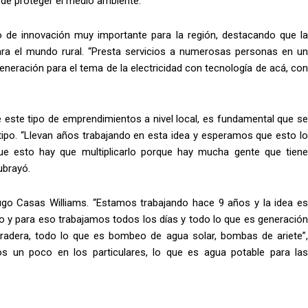
in de proteger el medio ambiente.
o de innovación muy importante para la región, destacando que la
ara el mundo rural. “Presta servicios a numerosas personas en un
eneración para el tema de la electricidad con tecnología de acá, con
e este tipo de emprendimientos a nivel local, es fundamental que se
tipo. “Llevan años trabajando en esta idea y esperamos que esto lo
ue esto hay que multiplicarlo porque hay mucha gente que tiene
ubrayó.
ugo Casas Williams. “Estamos trabajando hace 9 años y la idea es
po y para eso trabajamos todos los días y todo lo que es generación
 pradera, todo lo que es bombeo de agua solar, bombas de ariete”,
s un poco en los particulares, lo que es agua potable para las