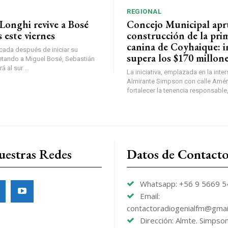
REGIONAL
Longhi revive a Bosé
Concejo Municipal ap
 este viernes
construcción de la pri
canina de Coyhaique: i
ada después de iniciar su
supera los $170 millon
etando a Miguel Bosé, Sebastián
 al sur ...
La iniciativa, emplazada en la inte
Almirante Simpson con calle Amér
fortalecer la tenencia responsable,
uestras Redes
Datos de Contact
Whatsapp: +56 9 5669 
Email:
contactoradiogenialfm@gmai
Dirección: Almte. Simpso