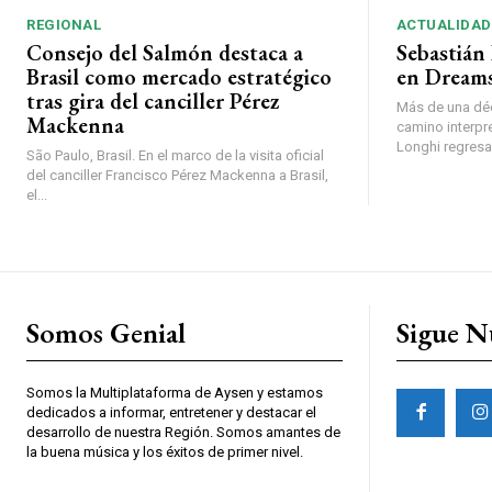
REGIONAL
ACTUALIDAD
Consejo del Salmón destaca a
Sebastián 
Brasil como mercado estratégico
en Dreams
tras gira del canciller Pérez
Más de una déc
Mackenna
camino interpr
Longhi regresará
São Paulo, Brasil. En el marco de la visita oficial
del canciller Francisco Pérez Mackenna a Brasil,
el...
Somos Genial
Sigue N
Somos la Multiplataforma de Aysen y estamos
dedicados a informar, entretener y destacar el
desarrollo de nuestra Región. Somos amantes de
la buena música y los éxitos de primer nivel.