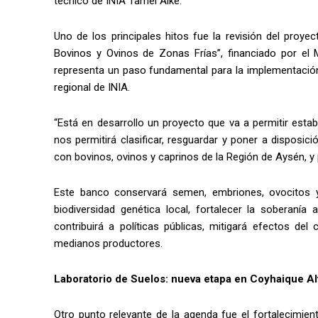
técnico de INIA Tamel Aike.
Uno de los principales hitos fue la revisión del proy
Bovinos y Ovinos de Zonas Frías”, financiado por el M
representa un paso fundamental para la implementació
regional de INIA.
“Está en desarrollo un proyecto que va a permitir esta
nos permitirá clasificar, resguardar y poner a disposi
con bovinos, ovinos y caprinos de la Región de Aysén, y
Este banco conservará semen, embriones, ovocitos y 
biodiversidad genética local, fortalecer la soberanía
contribuirá a políticas públicas, mitigará efectos de
medianos productores.
Laboratorio de Suelos: nueva etapa en Coyhaique Al
Otro punto relevante de la agenda fue el fortalecimien