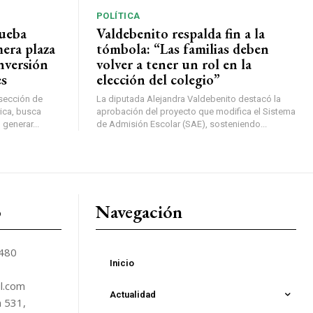
POLÍTICA
rueba
Valdebenito respalda fin a la
mera plaza
tómbola: “Las familias deben
nversión
volver a tener un rol en la
es
elección del colegio”
rsección de
La diputada Alejandra Valdebenito destacó la
ica, busca
aprobación del proyecto que modifica el Sistema
 generar...
de Admisión Escolar (SAE), sosteniendo...
o
Navegación
5480
Inicio
l.com
Actualidad
n 531,