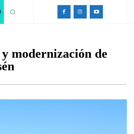
M
 y modernización de
sén