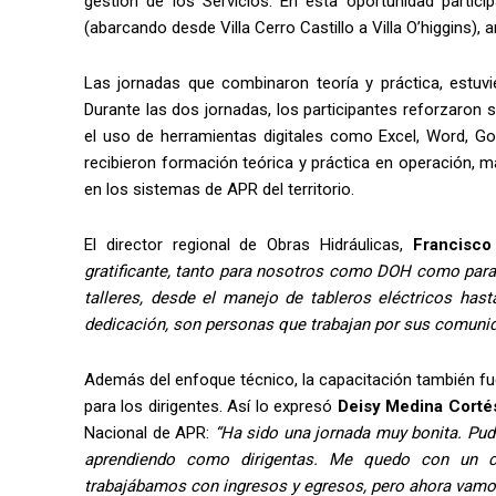
gestión de los Servicios. En esta oportunidad partic
(abarcando desde Villa Cerro Castillo a Villa O’higgins),
Las jornadas que combinaron teoría y práctica, estuv
Durante las dos jornadas, los participantes reforzaron 
el uso de herramientas digitales como Excel, Word, G
recibieron formación teórica y práctica en operación, m
en los sistemas de APR del territorio.
El director regional de Obras Hidráulicas,
Francisco
gratificante, tanto para nosotros como DOH como para l
talleres, desde el manejo de tableros eléctricos hast
dedicación, son personas que trabajan por sus comunida
Además del enfoque técnico, la capacitación también fue
para los dirigentes. Así lo expresó
Deisy Medina Corté
Nacional de APR:
“Ha sido una jornada muy bonita. Pu
aprendiendo como dirigentas. Me quedo con un c
trabajábamos con ingresos y egresos, pero ahora vamo