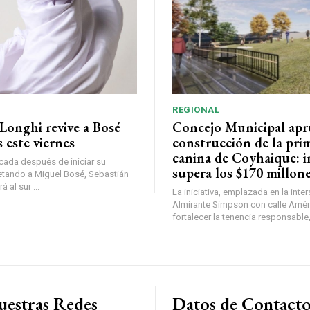
REGIONAL
Longhi revive a Bosé
Concejo Municipal ap
 este viernes
construcción de la pri
canina de Coyhaique: i
ada después de iniciar su
supera los $170 millon
etando a Miguel Bosé, Sebastián
 al sur ...
La iniciativa, emplazada en la inte
Almirante Simpson con calle Amér
fortalecer la tenencia responsable,
uestras Redes
Datos de Contact