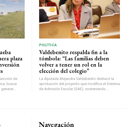
POLÍTICA
rueba
Valdebenito respalda fin a la
mera plaza
tómbola: “Las familias deben
nversión
volver a tener un rol en la
es
elección del colegio”
rsección de
La diputada Alejandra Valdebenito destacó la
ica, busca
aprobación del proyecto que modifica el Sistema
 generar...
de Admisión Escolar (SAE), sosteniendo...
o
Navegación