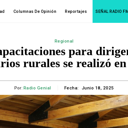
dad
Columnas De Opinión
Reportajes
SEÑAL RADIO F
Regional
pacitaciones para dirige
arios rurales se realizó 
Por:
Radio Genial
Fecha:
Junio 18, 2025