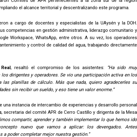
iparon Comités de APR pertenecientes a la zona sur de la región
 ampliando el alcance territorial y descentralizando este programa.
ieron a cargo de docentes y especialistas de la UAysén y la DOH.
sus competencias en gestión administrativa, liderazgo comunitario y
oogle Workspace, WhatsApp, entre otros. A su vez, los operadores
antenimiento y control de calidad del agua, trabajando directamente
 Real
, resaltó el compromiso de los asistentes:
“Ha sido muy
os dirigentes y operadores. Se vio una participación activa en los
a las planillas de cálculo. Más que nada, quiero agradecerles su
des sin recibir un sueldo, y eso tiene un valor enorme.”
 una instancia de intercambio de experiencias y desarrollo personal
s
, secretaria del comité APR de Cerro Castillo y dirigenta de la Mes
dimos compartir, aprender y también implementar lo que hemos ido
oncepto nuevo que vamos a aplicar: los devengados. Antes
s a poder completar mejor nuestra gestión.”