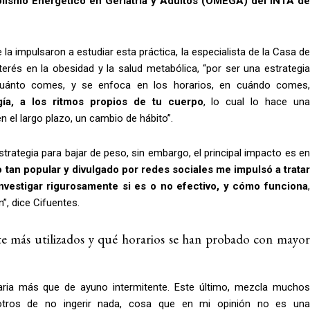
olismo Energético en Geriatría y Adultos (OMEGA) del INTA de
 la impulsaron a estudiar esta práctica, la especialista de la Casa de
terés en la obesidad y la salud metabólica, “por ser una estrategia
el cuánto comes, y se enfoca en los horarios, en cuándo comes,
ogía, a los ritmos propios de tu cuerpo
, lo cual lo hace un
 el largo plazo, un cambio de hábito”.
rategia para bajar de peso, sin embargo, el principal impacto es en
 tan popular y divulgado por redes sociales me impulsó a trata
nvestigar rigurosamente si es o no efectivo, y cómo funciona
,
”, dice Cifuentes.
te más utilizados y qué horarios se han probado con mayor
raria más que de ayuno intermitente. Este último, mezcla muchos
 otros de no ingerir nada, cosa que en mi opinión no es una