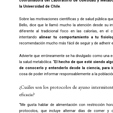
coordinadora del Laboratorio de Obesidad y Metab
la Universidad de Chile
.
Sobre las motivaciones científicas y de salud pública que
Bello, dice que le llamó mucho la atención desde su in
diferente al tradicional foco en las calorías, en 
intentando
alinear tu comportamiento a tu fisiol
recomendación mucho más fácil de seguir y de adherir en
Advierte que erróneamente se ha divulgado como una est
la salud metabólica. “
El hecho de que esté siendo algo
de conocerlo y entenderlo desde la ciencia, para i
cosa de poder informar responsablemente a la población
¿Cuáles son los protocolos de ayuno intermiten
eficacia?
“Me gusta hablar de alimentación con restricción ho
protocolos, que incluye alternar días de comer y