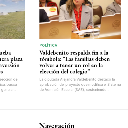
POLÍTICA
rueba
Valdebenito respalda fin a la
mera plaza
tómbola: “Las familias deben
nversión
volver a tener un rol en la
es
elección del colegio”
rsección de
La diputada Alejandra Valdebenito destacó la
ica, busca
aprobación del proyecto que modifica el Sistema
 generar...
de Admisión Escolar (SAE), sosteniendo...
o
Navegación