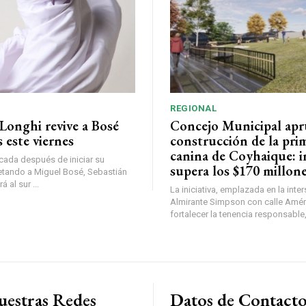
REGIONAL
Longhi revive a Bosé
Concejo Municipal ap
 este viernes
construcción de la pri
canina de Coyhaique: i
ada después de iniciar su
supera los $170 millon
etando a Miguel Bosé, Sebastián
 al sur ...
La iniciativa, emplazada en la inte
Almirante Simpson con calle Amér
fortalecer la tenencia responsable,
uestras Redes
Datos de Contact