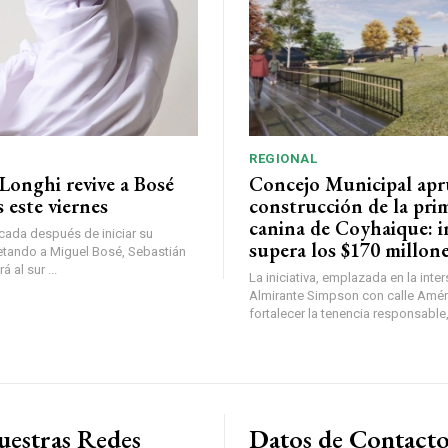
REGIONAL
Longhi revive a Bosé
Concejo Municipal ap
 este viernes
construcción de la pri
canina de Coyhaique: i
ada después de iniciar su
supera los $170 millon
etando a Miguel Bosé, Sebastián
 al sur ...
La iniciativa, emplazada en la inte
Almirante Simpson con calle Amér
fortalecer la tenencia responsable,
uestras Redes
Datos de Contact