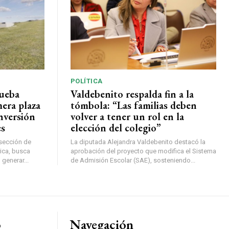
POLÍTICA
rueba
Valdebenito respalda fin a la
mera plaza
tómbola: “Las familias deben
nversión
volver a tener un rol en la
es
elección del colegio”
rsección de
La diputada Alejandra Valdebenito destacó la
ica, busca
aprobación del proyecto que modifica el Sistema
 generar...
de Admisión Escolar (SAE), sosteniendo...
o
Navegación