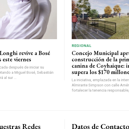
REGIONAL
Longhi revive a Bosé
Concejo Municipal ap
 este viernes
construcción de la pri
canina de Coyhaique: i
ada después de iniciar su
supera los $170 millon
etando a Miguel Bosé, Sebastián
 al sur ...
La iniciativa, emplazada en la inte
Almirante Simpson con calle Amér
fortalecer la tenencia responsable,
uestras Redes
Datos de Contact