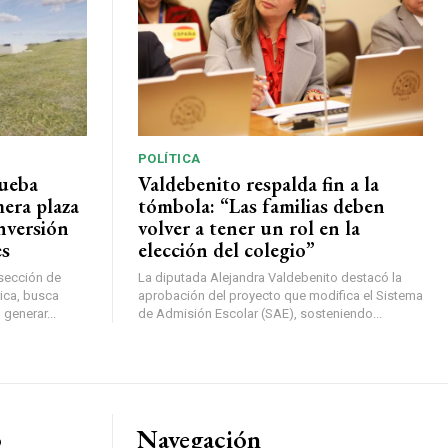
POLÍTICA
rueba
Valdebenito respalda fin a la
mera plaza
tómbola: “Las familias deben
nversión
volver a tener un rol en la
es
elección del colegio”
rsección de
La diputada Alejandra Valdebenito destacó la
ica, busca
aprobación del proyecto que modifica el Sistema
 generar...
de Admisión Escolar (SAE), sosteniendo...
o
Navegación