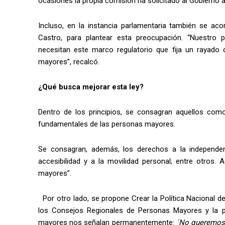
ocasiones la propia comisión ha solicitado al Gobierno 
Incluso, en la instancia parlamentaria también se aco
Castro, para plantear esta preocupación. “Nuestro
necesitan este marco regulatorio que fija un rayado 
mayores”, recalcó.
¿Qué busca mejorar esta ley?
​Dentro de los principios, se consagran aquellos co
fundamentales de las personas mayores.
​Se consagran, además, los derechos a la independenc
accesibilidad y a la movilidad personal; entre otros.
mayores”.
Por otro lado, se propone Crear la Política Nacional d
los Consejos Regionales de Personas Mayores y la pr
mayores nos señalan permanentemente:
´No queremos p